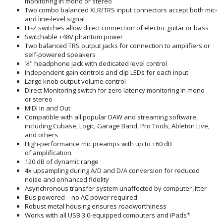
monitoring in mono or stereo
Two combo balanced XLR/TRS input connectors accept both mic-
and line-level signal
Hi-Z switches allow direct connection of electric guitar or bass
Switchable +48V phantom power
Two balanced TRS output jacks for connection to amplifiers or
self-powered speakers
¼" headphone jack with dedicated level control
Independent gain controls and clip LEDs for each input
Large knob output volume control
Direct Monitoring switch for zero latency monitoring in mono
or stereo
MIDI In and Out
Compatible with all popular DAW and streaming software,
including Cubase, Logic, Garage Band, Pro Tools, Ableton Live,
and others
High-performance mic preamps with up to +60 dB
of amplification
120 dB of dynamic range
4x upsampling during A/D and D/A conversion for reduced
noise and enhanced fidelity
Asynchronous transfer system unaffected by computer jitter
Bus powered—no AC power required
Robust metal housing ensures roadworthiness
Works with all USB 3.0-equipped computers and iPads*