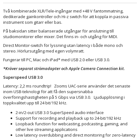
Två kombinerade XLR/Tele-ingångar med +48 V fantommatning,
dedikerade gainkontroller och Hi-z switch för att koppla in passiva
instrument som gitarr eller bas.
På baksidan sitter balanserade utgångar för anslutning till
studiomonitorer eller mixer. Det finns in- och utgång för MIDI.
Direct Monitor-switch för lyssning utan latency i både mono och
stereo. Hörlursutgång med egen volymratt.
Fungerar till PC, Mac och iPad* med USB 2.0 eller USB 3.0.
*Kräver separat strömadapter och Apple Camera Connection kit.
Superspeed USB 3.0
Latency: 2,2 ms roundtrip! Zooms UAC-serie använder det senaste
inom USB-teknologi för att få den supersnabba
överföringshastigheten på 5 Gbps via USB 3.0. Ljudupplösning i
toppkvalitet upp till 24 bit/192 kHz.
2-in/2-out USB 3.0 SuperSpeed audio interface
Support for recording and playback up to 24-bit/192 kHz
Loopback function for webcasting, podcasting, gaming, and
other live streaming applications
Low latency overdubbing and direct monitoring for zero-latency