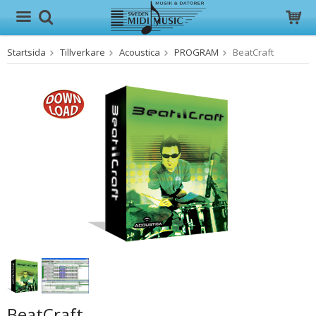
Startsida
Tillverkare
Acoustica
PROGRAM
BeatCraft
Produkten har blivit tillagd i varukorgen
BeatCraft