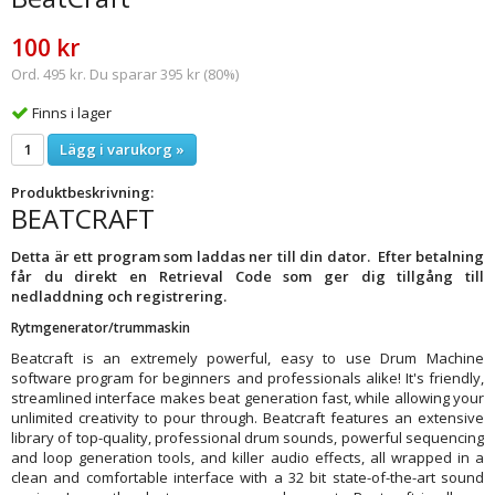
100 kr
Ord. 495 kr. Du sparar 395 kr (80%)
Finns i lager
Lägg i varukorg »
Produktbeskrivning:
BEATCRAFT
Detta är ett program som laddas ner till din dator. Efter betalning
får du direkt en Retrieval Code som ger dig tillgång till
nedladdning och registrering.
Rytmgenerator/trummaskin
Beatcraft is an extremely powerful, easy to use Drum Machine
software program for beginners and professionals alike! It's friendly,
streamlined interface makes beat generation fast, while allowing your
unlimited creativity to pour through. Beatcraft features an extensive
library of top-quality, professional drum sounds, powerful sequencing
and loop generation tools, and killer audio effects, all wrapped in a
clean and comfortable interface with a 32 bit state-of-the-art sound