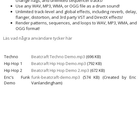
change flags, and unlimited sequencer tracks!
Use any WAV, MP3, WMA, or OGG file as a drum sound!
Unlimited track-level and global effects, including reverb, delay,
flanger, distortion, and 3rd party VST and DirectX effects!
Render patterns, sequences, and loops to WAV, MP3, WMA, and
OGG format!
Läs vad några användare tycker här
Techno
Beatcraft Techno Demo.mp3
(696 KB)
Hip Hop 1
Beatcraft Hip Hop Demo.mp3
(792 KB)
Hip Hop 2
Beatcraft Hip Hop Demo 2.mp3
(672 KB)
Eric's Funk
funk-beatcraft-demo.mp3
(574 KB) (Created by Eric
Demo
Vanlandingham)