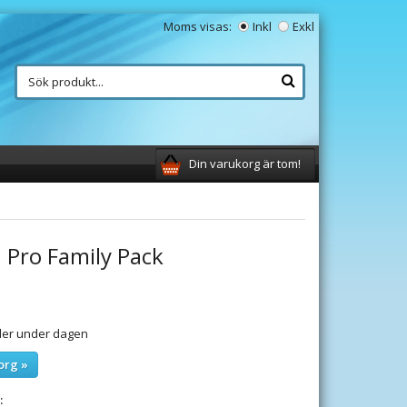
Moms visas:
Inkl
Exkl
Din varukorg är tom!
 Pro Family Pack
ller under dagen
org »
: