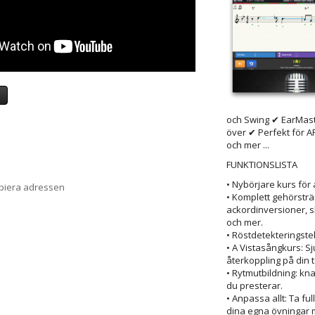
a
och Swing ✔ EarMast
över ✔ Perfekt för A
och mer ...
FUNKTIONSLISTA
• Nybörjare kurs för 
opiera adressen
• Komplett gehörsträn
ackordinversioner, s
och mer.
• Röstdetekteringste
• A Vistasångkurs: S
återkoppling på din 
• Rytmutbildning: kn
du presterar.
• Anpassa allt: Ta fu
dina egna övningar m