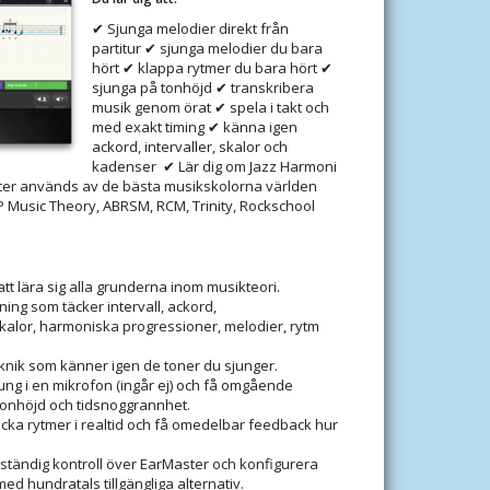
✔ Sjunga melodier direkt från
partitur ✔ sjunga melodier du bara
hört ✔ klappa rytmer du bara hört ✔
sjunga på tonhöjd ✔ transkribera
musik genom örat ✔ spela i takt och
med exakt timing ✔ känna igen
ackord, intervaller, skalor och
kadenser ✔ Lär dig om Jazz Harmoni
er används av de bästa musikskolorna världen
P Music Theory, ABRSM, RCM, Trinity, Rockschool
att lära sig alla grunderna inom musikteori.
ing som täcker intervall, ackord,
kalor, harmoniska progressioner, melodier, rytm
knik som känner igen de toner du sjunger.
jung i en mikrofon (ingår ej) och få omgående
tonhöjd och tidsnoggrannhet.
acka rytmer i realtid och få omedelbar feedback hur
llständig kontroll över EarMaster och konfigurera
ed hundratals tillgängliga alternativ.