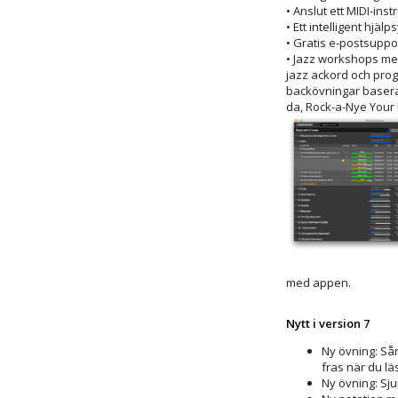
• Anslut ett MIDI-inst
• Ett intelligent hjä
• Gratis e-postsuppo
• Jazz workshops me
jazz ackord och prog
backövningar baserat
da, Rock-a-Nye Your 
med appen.
Nytt i version 7
Ny övning: Sån
fras när du l
Ny övning: Sju