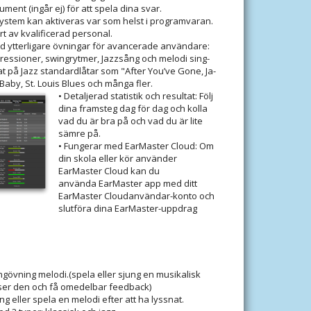
rument (ingår ej) för att spela dina svar.
lpsystem kan aktiveras var som helst i programvaran.
rt av kvalificerad personal.
d ytterligare övningar för avancerade användare:
ressioner, swingrytmer, Jazzsång och melodi sing-
 på Jazz standardlåtar som "After You’ve Gone, Ja-
Baby, St. Louis Blues och många fler.
• Detaljerad statistik och resultat: Följ
dina framsteg dag för dag och kolla
vad du är bra på och vad du är lite
sämre på.
• Fungerar med EarMaster Cloud: Om
din skola eller kör använder
EarMaster Cloud kan du
använda EarMaster app med ditt
EarMaster Cloudanvändar-konto och
slutföra dina EarMaster-uppdrag
gövning melodi.(spela eller sjung en musikalisk
äser den och få omedelbar feedback)
ng eller spela en melodi efter att ha lyssnat.