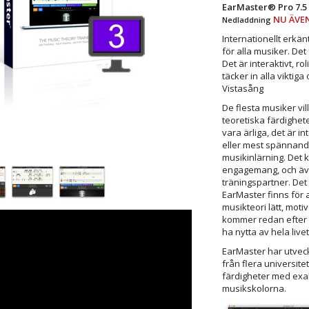
EarMaster® Pro 7.5
NU ÄVEN
Nedladdning
Internationellt erkä
för alla musiker. Det
Det är interaktivt, r
täcker in alla viktig
Vistasång
De flesta musiker vil
teoretiska färdighete
vara ärliga, det är i
eller mest spännand
musikinlärning. Det k
engagemang, och äv
träningspartner. Det 
EarMaster finns för a
musikteori lätt, motiv
kommer redan efter 
ha nytta av hela livet
EarMaster har utvec
från flera universitet
färdigheter med exa
musikskolorna.