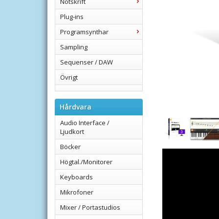
Notskrift
Plug-ins
Programsynthar
Sampling
Sequenser / DAW
Övrigt
Hårdvara
Audio Interface /
Ljudkort
Böcker
Högtal./Monitorer
Keyboards
Mikrofoner
Mixer / Portastudios