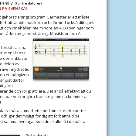
 Family
(För tre datorer)
 PÅ SVENSKA!
nt gehörsträningsprogram. Earmaster är ett måste
 förbättrar ditt musiköra och därmed också ditt spel.
oligt och innehåller inte mindre än 4000 övningar som
a områden av gehörsträning. Musikteori och A
l förbättra sina
r, men låt oss
nte den enklaste
e delen av
räver mycket tid,
en en hängiven
är just därför
tt göra
erande och roligt att lära. Det är så effektivt att du
ett par veckor göra framsteg som du kommer att
!
klats i nära samarbete med musikteoriexperter
 och gör det möjligt för dig att förbättra dina
kt samma övningar som du skulle få i de bästa
Du lär dig att: