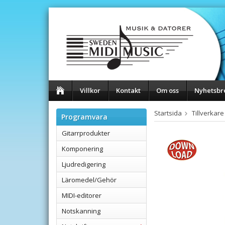
Villkor
Kontakt
Om oss
Nyhetsbr
Startsida
Tillverkare
Programvara
Gitarrprodukter
Komponering
Ljudredigering
Läromedel/Gehör
MIDI-editorer
Notskanning