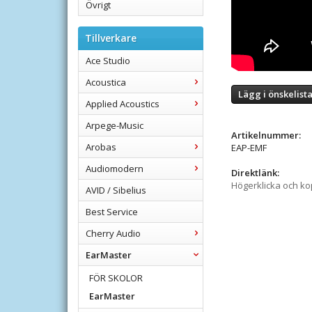
Övrigt
Tillverkare
Ace Studio
Acoustica
Lägg i önskelist
Applied Acoustics
Arpege-Music
Artikelnummer:
Arobas
EAP-EMF
Audiomodern
Direktlänk:
Högerklicka och k
AVID / Sibelius
Best Service
Cherry Audio
EarMaster
FÖR SKOLOR
EarMaster