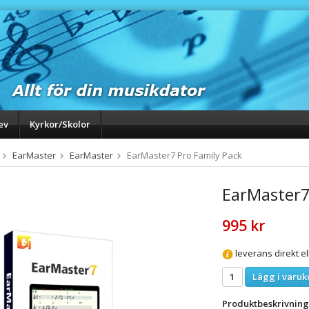
ev
Kyrkor/Skolor
EarMaster
EarMaster
EarMaster7 Pro Family Pack
EarMaster7
995 kr
leverans direkt e
Lägg i varuk
Produktbeskrivning