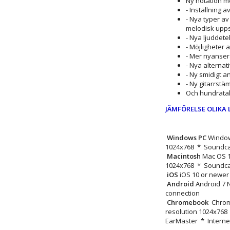
Ny notation me
- Inställning 
- Nya typer a
melodisk upps
- Nya ljuddete
- Möjligheter 
- Mer nyanser
- Nya alternati
- Ny smidigt 
- Ny gitarrst
Och hundratals
JÄMFÖRELSE OLIKA 
Windows PC
Window
1024x768 * Soundcar
Macintosh
Mac OS 1
1024x768 * Soundcar
iOS
iOS 10 or newer
Android
Android 7 
connection
Chromebook
Chrom
resolution 1024x768 
EarMaster * Interne