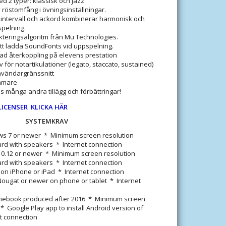
d 2 typer: klassisk och jazz
av röstomfång i övningsinställningar.
v intervall och ackord kombinerar harmonisk och
pelning.
kteringsalgoritm från Mu Technologies.
att ladda SoundFonts vid uppspelning.
ad återkoppling på elevens prestation
v för notartikulationer (legato, staccato, sustained)
användargränssnitt
ämmare
 många andra tillägg och förbättringar!
LICENSER KLICKA HÄR
SYSTEMKRAV
s 7 or newer * Minimum screen resolution
d with speakers * Internet connection
0.12 or newer * Minimum screen resolution
d with speakers * Internet connection
 on iPhone or iPad * Internet connection
Nougat or newer on phone or tablet * Internet
ebook produced after 2016 * Minimum screen
* Google Play app to install Android version of
t connection