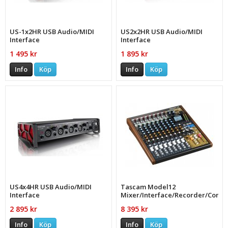
US-1x2HR USB Audio/MIDI
US2x2HR USB Audio/MIDI
Interface
Interface
1 495 kr
1 895 kr
Info
Köp
Info
Köp
US4x4HR USB Audio/MIDI
Tascam Model12
Interface
Mixer/Interface/Recorder/Contro
2 895 kr
8 395 kr
Info
Köp
Info
Köp