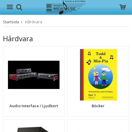
Startsida
Hårdvara
Produkten har blivit tillagd i varukorgen
Hårdvara
Audio Interface / Ljudkort
Böcker