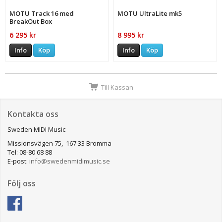
MOTU Track 16 med
MOTU UltraLite mk5
BreakOut Box
6 295 kr
8 995 kr
Info
Köp
Info
Köp
Till Kassan
Kontakta oss
Sweden MIDI Music
Missionsvägen 75, 167 33 Bromma
Tel: 08-80 68 88
E-post:
info@swedenmidimusic.se
Följ oss