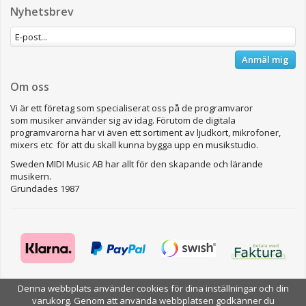
Nyhetsbrev
Anmäl mig
Om oss
Vi är ett företag som specialiserat oss på de programvaror
som musiker använder sig av idag. Förutom de digitala
programvarorna har vi även ett sortiment av ljudkort, mikrofoner,
mixers etc för att du skall kunna bygga upp en musikstudio.
Sweden MIDI Music AB har allt för den skapande och lärande
musikern.
Grundades 1987
Denna webbplats använder cookies för dina inställningar och din
varukorg. Genom att använda webbplatsen godkänner du
Drift & produktion:
Wikinggruppen