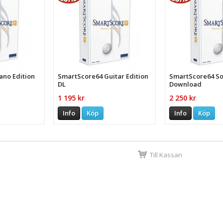
ano Edition
SmartScore64 Guitar Edition
SmartScore64 S
DL
Download
1 195 kr
2 250 kr
Info
Köp
Info
Köp
Till Kassan