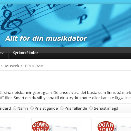
ev
Kyrkor/Skolor
Musitek
PROGRAM
ör sina notskanningsprogram. De anses vara det bästa som finns på mark
 tiff-filer Smart om du vill lyssna till dina tryckta noter eller kanske lägga 
andard
Namn
Pris stigande
Pris fallande
Senast inlagd