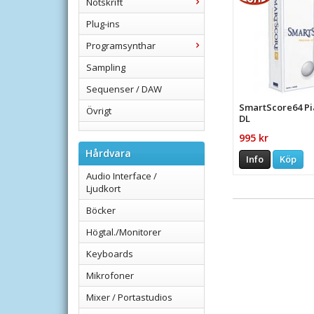
Notskrift
Plug-ins
Programsynthar
Sampling
Sequenser / DAW
SmartScore64 Pi
Övrigt
DL
995 kr
Hårdvara
Info
Köp
Audio Interface /
Ljudkort
Böcker
Högtal./Monitorer
Keyboards
Mikrofoner
Mixer / Portastudios