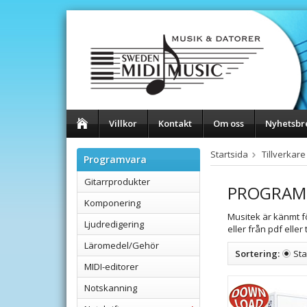
Villkor
Kontakt
Om oss
Nyhetsbr
Startsida
Tillverkare
Programvara
Gitarrprodukter
PROGRAM
Komponering
Musitek är känmt f
Ljudredigering
eller från pdf eller
Läromedel/Gehör
Sortering:
St
MIDI-editorer
Notskanning