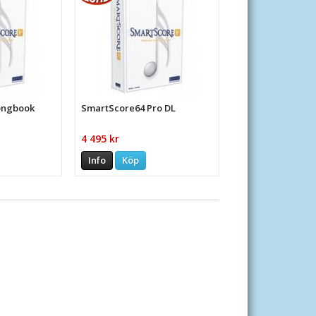
ongbook
SmartScore64 Pro DL
4 495 kr
Info
Köp