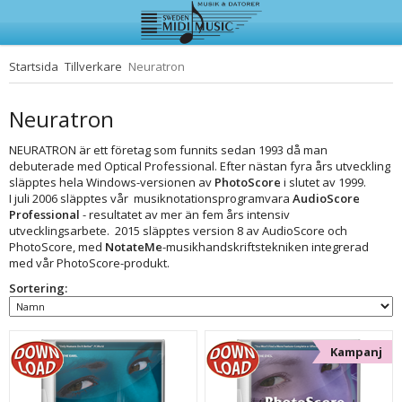
Startsida
Tillverkare
Neuratron
Produkten har blivit tillagd i varukorgen
Neuratron
NEURATRON är ett företag som funnits sedan 1993 då man
debuterade med Optical Professional. Efter nästan fyra års utveckling
släpptes hela Windows-versionen av
PhotoScore
i slutet av 1999.
I juli 2006 släpptes vår musiknotationsprogramvara
AudioScore
Professional
- resultatet av mer än fem års intensiv
utvecklingsarbete. 2015 släpptes version 8 av AudioScore och
PhotoScore, med
NotateMe
-musikhandskriftstekniken integrerad
med vår PhotoScore-produkt.
Sortering:
Kampanj