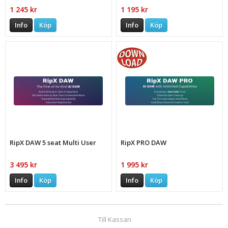
1 245 kr
1 195 kr
Info
Köp
Info
Köp
RipX DAW 5 seat Multi User
RipX PRO DAW
3 495 kr
1 995 kr
Info
Köp
Info
Köp
Till Kassan