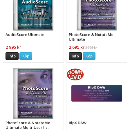
AudioScore Ultimate
PhotoScore & NotateMe
Ultimate
2 995 kr
2 695 kr
2 995 kr
Info
Köp
Info
Köp
PhotoScore & NotateMe
RipX DAW
Ultimate Multi-User lic.