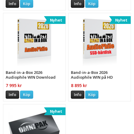
Info
Köp
Info
Köp
Nyhet
Nyhet
Band-in-a-Box 2026
Band-in-a-Box 2026
Audiophile WIN Download
Audiophile WIN på HD
7 995 kr
8 895 kr
Info
Köp
Info
Köp
Nyhet