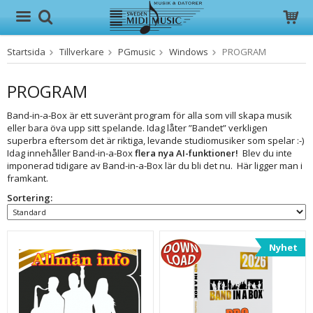
Startsida
Tillverkare
PGmusic
Windows
PROGRAM
Produkten har blivit tillagd i varukorgen
PROGRAM
Band-in-a-Box är ett suveränt program för alla som vill skapa musik
eller bara öva upp sitt spelande. Idag låter ”Bandet” verkligen
superbra eftersom det är riktiga, levande studiomusiker som spelar :-)
Idag innehåller Band-in-a-Box
flera nya AI-funktioner!
Blev du inte
imponerad tidigare av Band-in-a-Box lär du bli det nu. Här ligger man i
framkant.
Sortering:
Nyhet