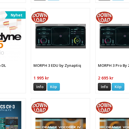
Nyhet
o DL
MORPH 3 EDU by Zynaptiq
MORPH 3 Pro By 
1 995 kr
2 695 kr
Info
Köp
Info
Köp