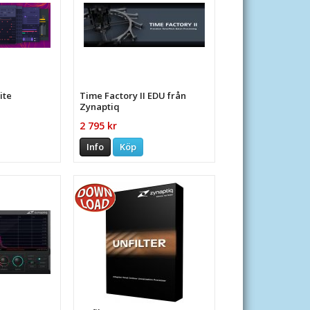
ite
Time Factory II EDU från
Zynaptiq
2 795 kr
Info
Köp