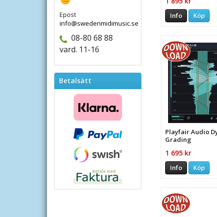
1 895 kr
Epost
Info
Köp
info@swedenmidimusic.se
08-80 68 88
vard. 11-16
Betalsätt
Playfair Audio 
Grading
1 695 kr
Info
Köp