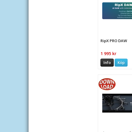
RipX PRO DAW
1 995 kr
Info
Köp