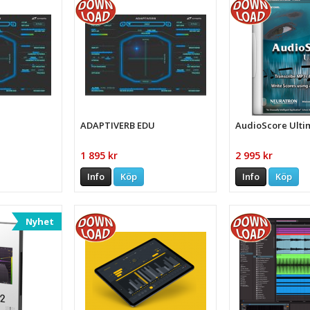
ADAPTIVERB EDU
AudioScore Ulti
1 895 kr
2 995 kr
Info
Köp
Info
Köp
Nyhet