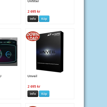
Unfilter
2 695 kr
Info
Köp
U
Unveil
2 695 kr
Info
Köp