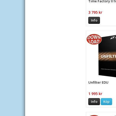
Time Factory II 
3 795 kr
Info
Unfilter EDU
1 995 kr
Info
Köp