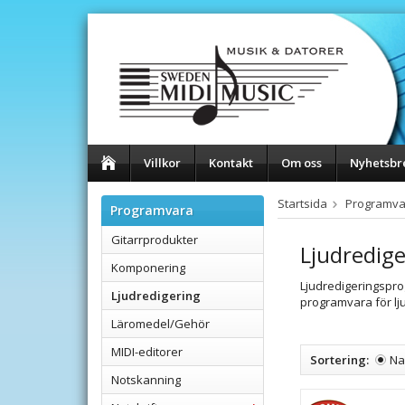
Villkor
Kontakt
Om oss
Nyhetsbr
Startsida
Programva
Programvara
Gitarrprodukter
Ljudredige
Komponering
Ljudredigeringsprog
Ljudredigering
programvara för lj
Läromedel/Gehör
MIDI-editorer
Sortering:
N
Notskanning