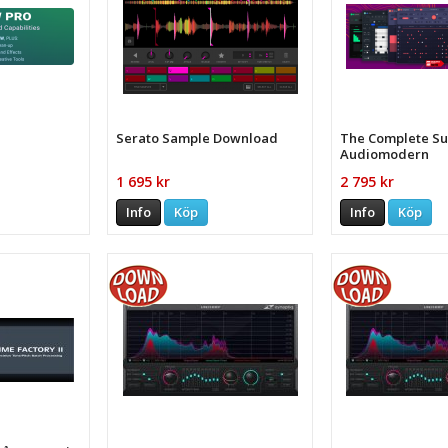
Serato Sample Download
The Complete Su
Audiomodern
1 695 kr
2 795 kr
Info
Köp
Info
Köp