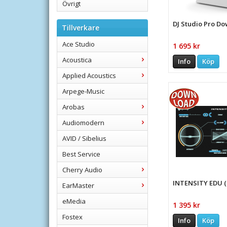
Övrigt
DJ Studio Pro D
Tillverkare
Ace Studio
1 695 kr
Acoustica
Info
Köp
Applied Acoustics
Arpege-Music
Arobas
Audiomodern
AVID / Sibelius
Best Service
Cherry Audio
INTENSITY EDU (F
EarMaster
eMedia
1 395 kr
Fostex
Info
Köp