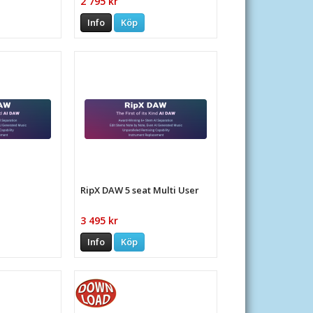
2 795 kr
Info
Köp
RipX DAW 5 seat Multi User
3 495 kr
Info
Köp