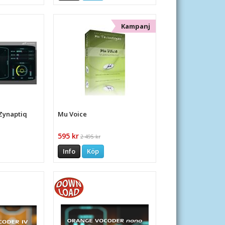
Kampanj
Zynaptiq
Mu Voice
595 kr
2 495 kr
Info
Köp