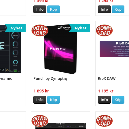
1 395 kr
1 295 kr
Info
Köp
Info
Köp
Nyhet
Nyhet
Dynamic
Punch by Zynaptiq
RipX DAW
1 895 kr
1 195 kr
Info
Köp
Info
Köp