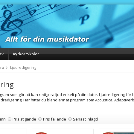
ev
Kyrkor/Skolor
ra
Ljudredigering
ring
ram som gör att kan redigera ljud enkelt på din dator. Ljudredigering för b
udredigering. Här hittar du bland annat program som Acoustica, Adaptiverb
amn
Pris stigande
Pris fallande
Senast inlagd