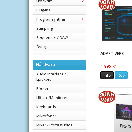
Notskrift
Plug-ins
Programsynthar
Sampling
Sequenser / DAW
Övrigt
ADAPTIVERB
Hårdvara
1 895 kr
Audio Interface /
Info
Köp
Ljudkort
Böcker
Högtal./Monitorer
Keyboards
Mikrofoner
Mixer / Portastudios