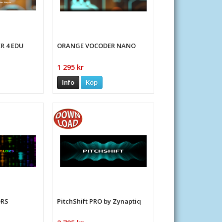
R 4 EDU
ORANGE VOCODER NANO
1 295 kr
Info
Köp
ORS
PitchShift PRO by Zynaptiq