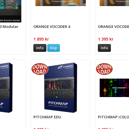
-3 Modular
ORANGE VOCODER 4
ORANGE VOCODE
1 895 kr
1 395 kr
Info
Köp
Info
PITCHMAP EDU
PITCHMAP::COL