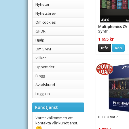
Nyheter
Nyhetsbrev
Om cookies
Multiphonics CV
GPDR
Synth.
1 695 kr
Hjälp
Info
Köp
Om SMM
Villkor
Öppettider
Blogg
Avtalskund
Logga in
Kundtjänst
PITCHMAP
Varmt välkommen att
kontakta vår kundtjänst.