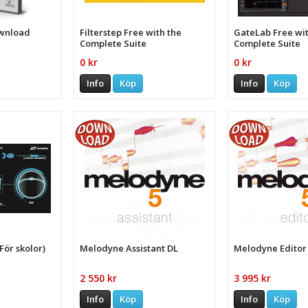
ownload
Filterstep Free with the
GateLab Free wit
Complete Suite
Complete Suite
0 kr
0 kr
Info
Köp
Info
Köp
ör skolor)
Melodyne Assistant DL
Melodyne Editor
2 550 kr
3 995 kr
Info
Köp
Info
Köp