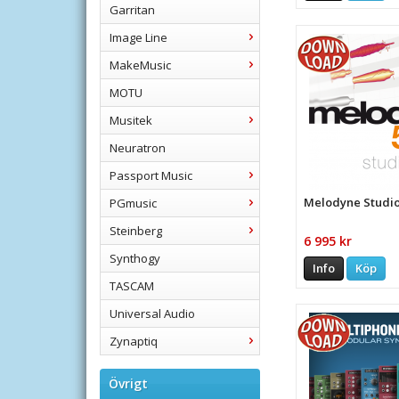
Garritan
Image Line
MakeMusic
MOTU
Musitek
Neuratron
Passport Music
Melodyne Studi
PGmusic
Steinberg
6 995 kr
Synthogy
Info
Köp
TASCAM
Universal Audio
Zynaptiq
Övrigt