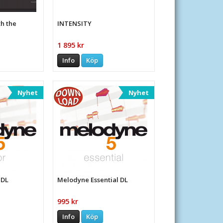
h the
INTENSITY
1 895 kr
Info
Köp
Nyhet
Nyhet
 DL
Melodyne Essential DL
995 kr
Info
Köp