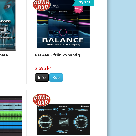
Nyhet
mate
BALANCE från Zynaptiq
2 695 kr
Info
Köp