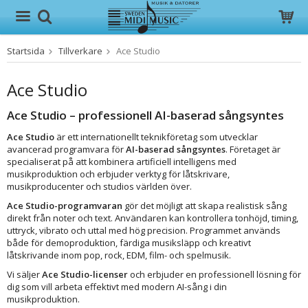
Startsida
Tillverkare
Ace Studio
Produkten har blivit tillagd i varukorgen
Ace Studio
Ace Studio – professionell AI-baserad sångsyntes
Ace Studio
är ett internationellt teknikföretag som utvecklar
avancerad programvara för
AI-baserad sångsyntes
. Företaget är
specialiserat på att kombinera artificiell intelligens med
musikproduktion och erbjuder verktyg för låtskrivare,
musikproducenter och studios världen över.
Ace Studio-programvaran
gör det möjligt att skapa realistisk sång
direkt från noter och text. Användaren kan kontrollera tonhöjd, timing,
uttryck, vibrato och uttal med hög precision. Programmet används
både för demo­produktion, färdiga musiksläpp och kreativt
låtskrivande inom pop, rock, EDM, film- och spelmusik.
Vi säljer
Ace Studio-licenser
och erbjuder en professionell lösning för
dig som vill arbeta effektivt med modern AI-sång i din
musikproduktion.