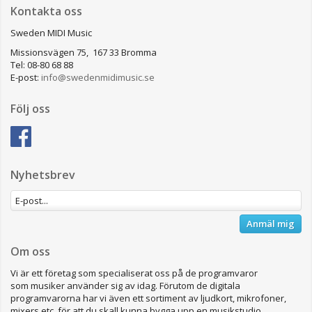
Kontakta oss
Sweden MIDI Music
Missionsvägen 75, 167 33 Bromma
Tel: 08-80 68 88
E-post:
info@swedenmidimusic.se
Följ oss
Nyhetsbrev
Anmäl mig
Om oss
Vi är ett företag som specialiserat oss på de programvaror
som musiker använder sig av idag. Förutom de digitala
programvarorna har vi även ett sortiment av ljudkort, mikrofoner,
mixers etc för att du skall kunna bygga upp en musikstudio.