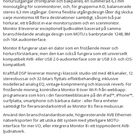
hörlursutgångar (frontpanel och bakpanel), en summerad 6,3 mm
monoutgång för scenmonitorer, och, för grupperna A-D, balanserade
stereo 6,3 mm utgångar. Denna flexibla utgångsdesign låter dig skicka
varje monitormix till flera destinationer samtidigt, såsom två par
hörlurar, ett trådlöst in-ear-monitorsystem och en scenmonitor.
Monitor 8 levererar exceptionell ljudkvalitet baserad på samma
branschledande analoga design som MOTU:s banbrytande 1248, 8M
och 16A audiointerface.
Monitor 8 fungerar utan en dator som en fristående mixer och
hörlursförstärkare, men den kan också fungera som ett universellt
kompatibelt AVB- eller USB 2.0-audiointerface som är USB 3.0- och iOS-
kompatibelt.
Kraftfull DSP levererar mixning i klassisk studio-stil med 48 kanaler, 12
stereobussar och 32-bitars flyttals-effektbehandling, inklusive
modellerad analog EQ, vintage-komprimering och klassisk reverb. För
fristående mixning, kontrollera Monitor 8 över Wi-Fi från webbapp-
programvara som körs i din favoritwebbläsare på din iPad™, iPhone™,
surfplatta, smartphone och bärbara dator - eller flera enheter
samtidigt för fleranvändarkontroll av Monitor 8:s flera mixbussar.
Använd den branschstandardiserade, högpresterande AVB Ethernet-
nätverksporten för att utöka ditt system med ytterligare MOTU-
interface för mer I/O, eller integrera Monitor 8 i ett toppmodernt AVB-
ljudnätverk.