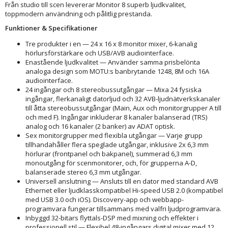
Från studio till scen levererar Monitor 8 superb ljudkvalitet,
toppmodern användning och pålitlig prestanda.
Funktioner & Specifikationer
Tre produkter i en — 24 x 16 x 8 monitor mixer, 6-kanalig
hörlursförstärkare och USB/AVB audiointerface.
Enastående ljudkvalitet — Använder samma prisbelönta
analoga design som MOTU:s banbrytande 1248, 8M och 16A
audiointerface.
24 ingångar och 8 stereobussutgångar — Mixa 24 fysiska
ingångar, flerkanaligt datorljud och 32 AVB-ljudnätverkskanaler
till åtta stereobussutgångar (Main, Aux och monitorgrupper A till
och med F). Ingångar inkluderar 8 kanaler balanserad (TRS)
analog och 16 kanaler (2 banker) av ADAT optisk.
Sex monitorgrupper med flexibla utgångar — Varje grupp
tillhandahåller flera speglade utgångar, inklusive 2x 6,3 mm
hörlurar (frontpanel och bakpanel), summerad 6,3 mm
monoutgång för scenmonitorer, och, för grupperna A-D,
balanserade stereo 6,3 mm utgångar.
Universell anslutning — Ansluts till en dator med standard AVB
Ethernet eller ljudklasskompatibel Hi-speed USB 2.0 (kompatibel
med USB 3.0 och iOS). Discovery-app och webbapp-
programvara fungerar tillsammans med valfri ljudprogramvara.
Inbyggd 32-bitars flyttals-DSP med mixning och effekter i
professionell stil — Flexibel 48-ingångars digital mixer med 12