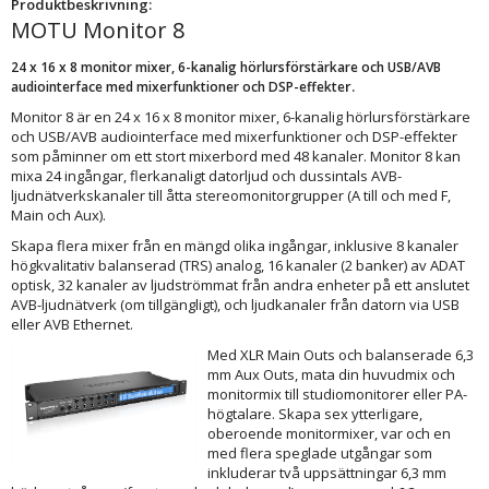
Produktbeskrivning:
MOTU Monitor 8
24 x 16 x 8 monitor mixer, 6-kanalig hörlursförstärkare och USB/AVB
r.
audiointerface med mixerfunktioner och DSP-effekte
Monitor 8 är en 24 x 16 x 8 monitor mixer, 6-kanalig hörlursförstärkare
och USB/AVB audiointerface med mixerfunktioner och DSP-effekter
som påminner om ett stort mixerbord med 48 kanaler. Monitor 8 kan
mixa 24 ingångar, flerkanaligt datorljud och dussintals AVB-
ljudnätverkskanaler till åtta stereomonitorgrupper (A till och med F,
Main och Aux).
Skapa flera mixer från en mängd olika ingångar, inklusive 8 kanaler
högkvalitativ balanserad (TRS) analog, 16 kanaler (2 banker) av ADAT
optisk, 32 kanaler av ljudströmmat från andra enheter på ett anslutet
AVB-ljudnätverk (om tillgängligt), och ljudkanaler från datorn via USB
eller AVB Ethernet.
Med XLR Main Outs och
balanserade 6,3
mm Aux Outs, mata din huvudmix och
monitormix till studiomonitorer eller PA-
högtalare. Skapa sex ytterligare,
oberoende monitormixer, var och en
med flera speglade utgångar som
inkluderar två uppsättningar 6,3 mm