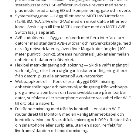
stereobussar och DSP-effekter, inklusive reverb med sends,
plus modellerad analog EQ och komprimering, gate och reverb.
Systemutbyggnad — Lägg till ett andra MOTU AVB-interface
(1248, 8M, 16A, 24Ai eller 24Ao) med en enkel Cat-5e Ethernet-
kabel. Anslut upp till fem MOTU-interface med en MOTU AVB
Switch (säljs separat).
AVB-ljudnätverk — Bygg ett nätverk med flera interface och
datorer med standard AVB-switchar och nätverkskablage, med
ultralåg network latency, även över långa kabellängder (100
meter punkt till punkt). Streama hundratals ljudkanaler mellan
enheter och datorer i nätverket.
Flexibel matrixdirigering och splittring — Skicka valfri ingång till
valfri utgång, eller flera utgångar. Inkluderar dirigering till och
från datorn, plus alla enheter på AVB-nätverket.
Webbappkontroll — Kontrollera inbyggd DSP, mixning,
enhetsinställningar och nätverksljuddirigering från webbapp-
programvara som körs i din favoritwebbläsare på en bärbar
dator, surfplatta eller smartphone ansluten via kabel eller Wi-Fi
till ditt lokala nätverk.
Fristående mixning med trådlös kontroll — Anslut en Wi-Fi-
router direkt till Monitor 8 med en vanlig Ethernet-kabel och
kontrollera Monitor 8:s kraftfulla mixning och DSP-effekter från
din smartphone eller surfplatta, utan en dator. Perfekt för
liveframträdanden och monitormixning.