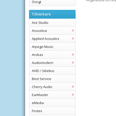
Högerklicka och k
Övrigt
Tillverkare
Ace Studio
Acoustica
Applied Acoustics
Arpege-Music
Arobas
Audiomodern
AVID / Sibelius
Best Service
Cherry Audio
EarMaster
eMedia
Fostex