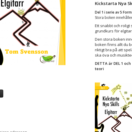
Kickstarta Nya Ski
Del 1 i serie av 5 Fo
Stora boken innehåller
Ett snabbt och roligt s
grundkurs för elgitar
Den stora boken inne
boken finns allt du b
riktigt bra på att spel
ska öva och musikteori
DETTA är DEL 1 och 
teori
a