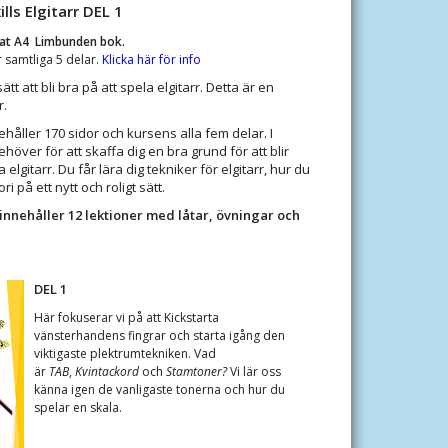
lls Elgitarr DEL 1
rmat A4 Limbunden bok.
 samtliga 5 delar.
Klicka här för info
ätt att bli bra på att spela elgitarr. Detta är en
r.
håller 170 sidor och kursens alla fem delar. I
ehöver för att skaffa dig en bra grund för att blir
a elgitarr. Du får lära dig tekniker för elgitarr, hur du
 på ett nytt och roligt sätt.
innehåller 12 lektioner med låtar, övningar och
DEL 1
Här fokuserar vi på att Kickstarta
vänsterhandens fingrar och starta igång den
viktigaste plektrumtekniken. Vad
är
TAB
,
Kvintackord
och
Stamtoner?
Vi lär oss
känna igen de vanligaste tonerna och hur du
spelar en skala.