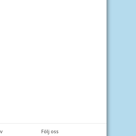
v
Följ oss