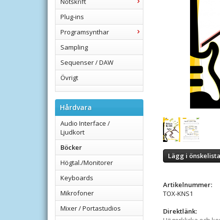
Notskrift
Plug-ins
Programsynthar
Sampling
Sequenser / DAW
Övrigt
Hårdvara
Audio Interface /
Ljudkort
Böcker
Lägg i önskelist
Högtal./Monitorer
Keyboards
Artikelnummer:
Mikrofoner
TOX-KNS1
Mixer / Portastudios
Direktlänk: