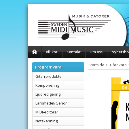
Villkor
Kontakt
Om oss
Nyhetsbr
Startsida
Hårdvara
Programvara
Gitarrprodukter
Komponering
Ljudredigering
Läromedel/Gehör
MIDI-editorer
Notskanning