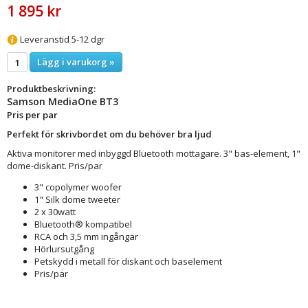
1 895 kr
Leveranstid 5-12 dgr
Lägg i varukorg »
Produktbeskrivning:
Samson MediaOne BT3
Pris per par
Perfekt för skrivbordet om du behöver bra ljud
Aktiva monitorer med inbyggd Bluetooth mottagare. 3" bas-element, 1"
dome-diskant. Pris/par
3" copolymer woofer
1" Silk dome tweeter
2 x 30watt
Bluetooth® kompatibel
RCA och 3,5 mm ingångar
Hörlursutgång
Petskydd i metall för diskant och baselement
Pris/par