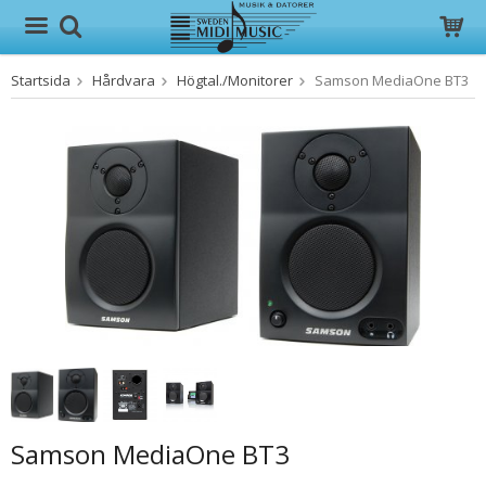
Startsida
Hårdvara
Högtal./Monitorer
Samson MediaOne BT3
Produkten har blivit tillagd i varukorgen
Samson MediaOne BT3