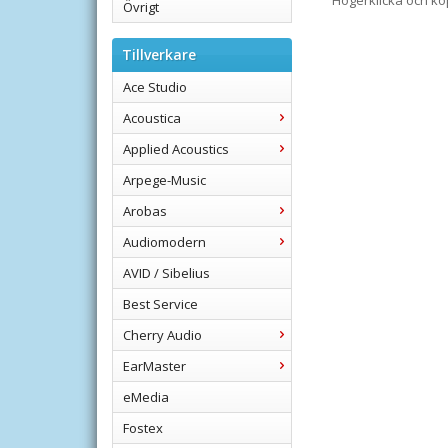
Högerklicka och k
Övrigt
Tillverkare
Ace Studio
Acoustica
Applied Acoustics
Arpege-Music
Arobas
Audiomodern
AVID / Sibelius
Best Service
Cherry Audio
EarMaster
eMedia
Fostex