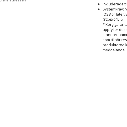
opiera adressen
Inkluderade t
Systemkrav: Ma
iOS8 or later,
(32bit/64bit)
* Korg garant
uppfyller dess
standardnamn 
som tillhör re
produkterna 
meddelande.