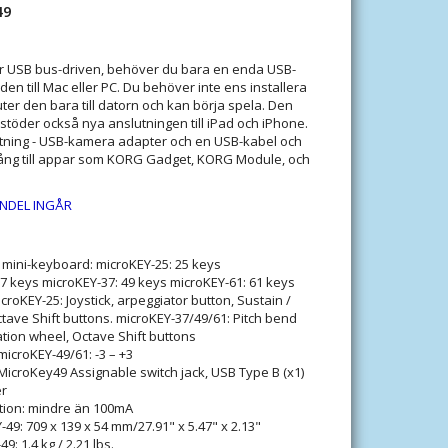
49
r USB bus-driven, behöver du bara en enda USB-
 den till Mac eller PC. Du behöver inte ens installera
uter den bara till datorn och kan börja spela. Den
töder också nya anslutningen till iPad och iPhone.
ightning - USB-kamera adapter och en USB-kabel och
llgång till appar som KORG Gadget, KORG Module, och
NDEL INGÅR
 mini-keyboard: microKEY-25: 25 keys
7 keys microKEY-37: 49 keys microKEY-61: 61 keys
icroKEY-25: Joystick, arpeggiator button, Sustain /
tave Shift buttons. microKEY-37/49/61: Pitch bend
tion wheel, Octave Shift buttons
microKEY-49/61: -3 – +3
MicroKey49 Assignable switch jack, USB Type B (x1)
r
ion: mindre än 100mA
-49: 709 x 139 x 54 mm/27.91" x 5.47" x 2.13"
49: 1.4 kg / 2.21 lbs.