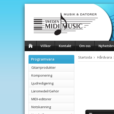
Villkor
Kontakt
Om oss
Nyhetsbr
Startsida
Hårdvara
Programvara
Gitarrprodukter
Komponering
Ljudredigering
Läromedel/Gehör
MIDI-editorer
Notskanning