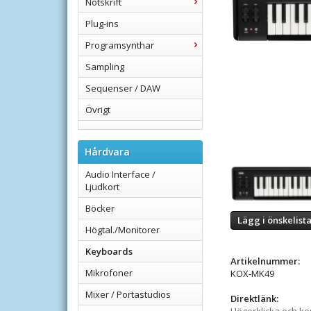
Notskrift
Plug-ins
Programsynthar
Sampling
Sequenser / DAW
Övrigt
Hårdvara
Audio Interface /
Ljudkort
Böcker
Lägg i önskelist
Högtal./Monitorer
Keyboards
Artikelnummer:
Mikrofoner
KOX-MK49
Mixer / Portastudios
Direktlänk: