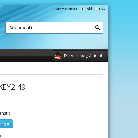
Moms visas:
Inkl
Exkl
Din varukorg är tom!
KEY2 49
anstid
org »
: