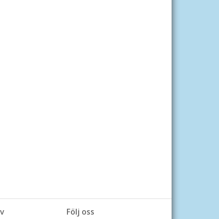
v
Följ oss