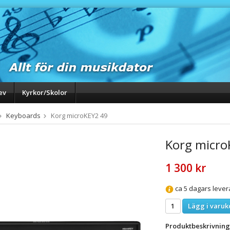
ev
Kyrkor/Skolor
Keyboards
Korg microKEY2 49
Korg micro
1 300 kr
ca 5 dagars lever
Lägg i varuk
Produktbeskrivning