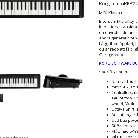
Korg microKEY2 
MIDI-Klaviatur
Eftersom MicroKey ä
kabel för att ansluta
en drivrutin, du ansl
andra generationen s
Lägg till en Apple l
du är redo att få ti
Garageband.
KORG SOFTWARE BU
Specifikationer
Natural Touch
microKEY-37: 3
Controllers: m
a
TAP button, Oc
wheel, Modula
Octave Shift: 
Anslutningar: 
USB bus powe
Strömkonsumt
Mått: microKEY
Vikt: microKEY-