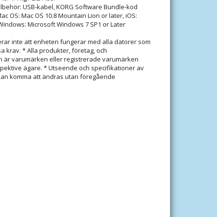
illbehör: USB-kabel, KORG Software Bundle-kod
c OS: Mac OS 10.8 Mountain Lion or later, iOS:
 Windows: Microsoft Windows 7 SP1 or Later
erar inte att enheten fungerar med alla datorer som
a krav. * Alla produkter, företag, och
är varumärken eller registrerade varumärken
spektive ägare. * Utseende och specifikationer av
kan komma att ändras utan föregående