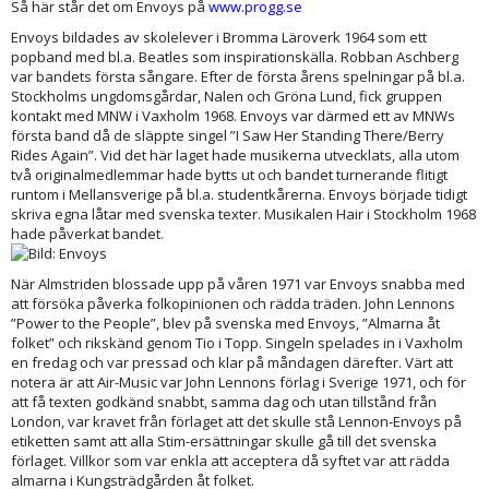
Så här står det om Envoys på
www.progg.se
Envoys bildades av skolelever i Bromma Läroverk 1964 som ett
popband med bl.a. Beatles som inspirationskälla. Robban Aschberg
var bandets första sångare. Efter de första årens spelningar på bl.a.
Stockholms ungdomsgårdar, Nalen och Gröna Lund, fick gruppen
kontakt med MNW i Vaxholm 1968. Envoys var därmed ett av MNWs
första band då de släppte singel ”I Saw Her Standing There/Berry
Rides Again”. Vid det här laget hade musikerna utvecklats, alla utom
två originalmedlemmar hade bytts ut och bandet turnerande flitigt
runtom i Mellansverige på bl.a. studentkårerna. Envoys började tidigt
skriva egna låtar med svenska texter. Musikalen Hair i Stockholm 1968
hade påverkat bandet.
När Almstriden blossade upp på våren 1971 var Envoys snabba med
att försöka påverka folkopinionen och rädda träden. John Lennons
”Power to the People”, blev på svenska med Envoys, ”Almarna åt
folket” och rikskänd genom Tio i Topp. Singeln spelades in i Vaxholm
en fredag och var pressad och klar på måndagen därefter. Värt att
notera är att Air-Music var John Lennons förlag i Sverige 1971, och för
att få texten godkänd snabbt, samma dag och utan tillstånd från
London, var kravet från förlaget att det skulle stå Lennon-Envoys på
etiketten samt att alla Stim-ersättningar skulle gå till det svenska
förlaget. Villkor som var enkla att acceptera då syftet var att rädda
almarna i Kungsträdgården åt folket.