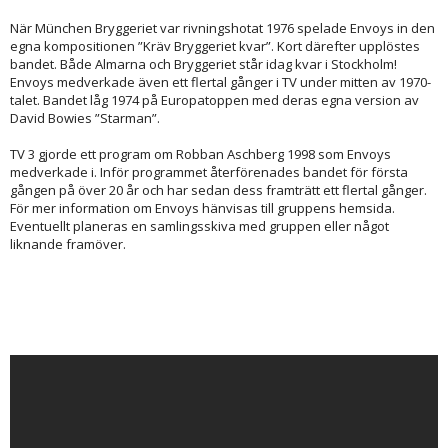
När München Bryggeriet var rivningshotat 1976 spelade Envoys in den
egna kompositionen ”Kräv Bryggeriet kvar”. Kort därefter upplöstes
bandet. Både Almarna och Bryggeriet står idag kvar i Stockholm!
Envoys medverkade även ett flertal gånger i TV under mitten av 1970-
talet. Bandet låg 1974 på Europatoppen med deras egna version av
David Bowies ”Starman”.
TV 3 gjorde ett program om Robban Aschberg 1998 som Envoys
medverkade i. Inför programmet återförenades bandet för första
gången på över 20 år och har sedan dess framträtt ett flertal gånger.
För mer information om Envoys hänvisas till gruppens hemsida.
Eventuellt planeras en samlingsskiva med gruppen eller något
liknande framöver.