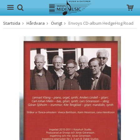
Startsida
Hårdvara
Övrigt
Envoys CD-album HedgeHog Road
Produkten har blivit tillagd i varukorgen