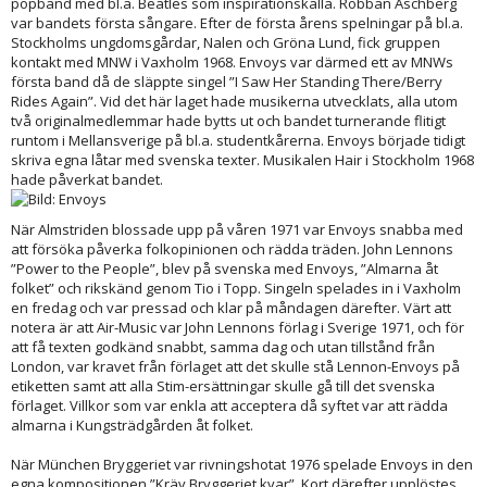
popband med bl.a. Beatles som inspirationskälla. Robban Aschberg
var bandets första sångare. Efter de första årens spelningar på bl.a.
Stockholms ungdomsgårdar, Nalen och Gröna Lund, fick gruppen
kontakt med MNW i Vaxholm 1968. Envoys var därmed ett av MNWs
första band då de släppte singel ”I Saw Her Standing There/Berry
Rides Again”. Vid det här laget hade musikerna utvecklats, alla utom
två originalmedlemmar hade bytts ut och bandet turnerande flitigt
runtom i Mellansverige på bl.a. studentkårerna. Envoys började tidigt
skriva egna låtar med svenska texter. Musikalen Hair i Stockholm 1968
hade påverkat bandet.
När Almstriden blossade upp på våren 1971 var Envoys snabba med
att försöka påverka folkopinionen och rädda träden. John Lennons
”Power to the People”, blev på svenska med Envoys, ”Almarna åt
folket” och rikskänd genom Tio i Topp. Singeln spelades in i Vaxholm
en fredag och var pressad och klar på måndagen därefter. Värt att
notera är att Air-Music var John Lennons förlag i Sverige 1971, och för
att få texten godkänd snabbt, samma dag och utan tillstånd från
London, var kravet från förlaget att det skulle stå Lennon-Envoys på
etiketten samt att alla Stim-ersättningar skulle gå till det svenska
förlaget. Villkor som var enkla att acceptera då syftet var att rädda
almarna i Kungsträdgården åt folket.
När München Bryggeriet var rivningshotat 1976 spelade Envoys in den
egna kompositionen ”Kräv Bryggeriet kvar”. Kort därefter upplöstes