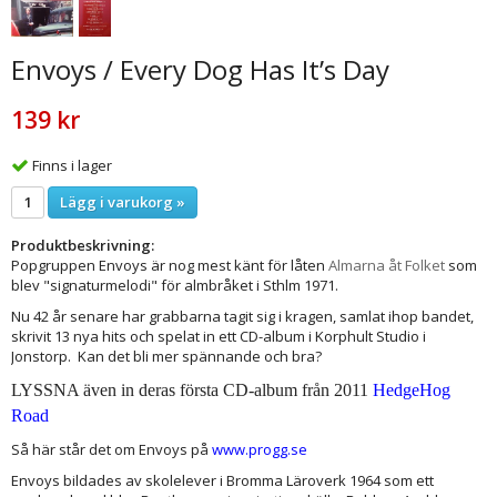
Envoys / Every Dog Has It’s Day
139 kr
Finns i lager
Lägg i varukorg »
Produktbeskrivning:
Popgruppen Envoys är nog mest känt för låten
Almarna åt Folket
som
blev "signaturmelodi" för almbråket i Sthlm 1971.
Nu 42 år senare har grabbarna tagit sig i kragen, samlat ihop bandet,
skrivit 13 nya hits och spelat in ett CD-album i Korphult Studio i
Jonstorp. Kan det bli mer spännande och bra?
LYSSNA även in deras första CD-album från 2011
HedgeHog
Road
Så här står det om Envoys på
www.progg.se
Envoys bildades av skolelever i Bromma Läroverk 1964 som ett