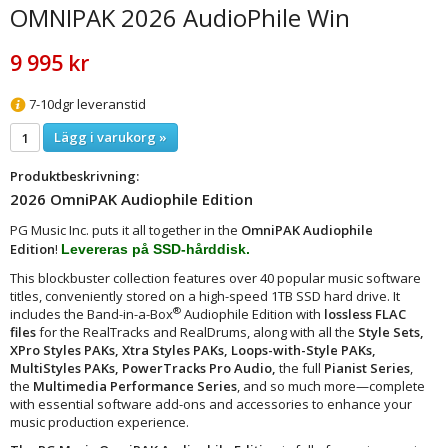
OMNIPAK 2026 AudioPhile Win
9 995 kr
7-10dgr leveranstid
Lägg i varukorg »
Produktbeskrivning:
2026 OmniPAK Audiophile Edition
PG Music Inc. puts it all together in the
OmniPAK Audiophile
Edition
!
Levereras på SSD-hårddisk.
This blockbuster collection features over 40 popular music software
titles, conveniently stored on a high-speed 1TB SSD hard drive. It
®
includes the Band-in-a-Box
Audiophile Edition with
lossless FLAC
files
for the RealTracks and RealDrums, along with all the
Style Sets,
XPro Styles PAKs, Xtra Styles PAKs, Loops-with-Style PAKs,
MultiStyles PAKs, PowerTracks Pro Audio,
the full
Pianist Series
,
the
Multimedia Performance Series
, and so much more—complete
with essential software add-ons and accessories to enhance your
music production experience.