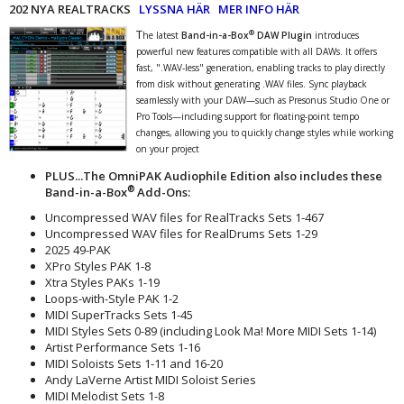
202 NYA REALTRACKS
LYSSNA HÄR
MER INFO HÄR
T
®
he latest
Band-in-a-Box
DAW Plugin
introduces
powerful new features compatible with all DAWs. It offers
fast, ".WAV-less" generation, enabling tracks to play directly
from disk without generating .WAV files. Sync playback
seamlessly with your DAW—such as Presonus Studio One or
Pro Tools—including support for floating-point tempo
changes, allowing you to quickly change styles while working
on your project
PLUS...The OmniPAK Audiophile Edition also includes these
®
Band-in-a-Box
Add-Ons:
Uncompressed WAV files for RealTracks Sets 1-467
Uncompressed WAV files for RealDrums Sets 1-29
2025 49-PAK
XPro Styles PAK 1-8
Xtra Styles PAKs 1-19
Loops-with-Style PAK 1-2
MIDI SuperTracks Sets 1-45
MIDI Styles Sets 0-89 (including Look Ma! More MIDI Sets 1-14)
Artist Performance Sets 1-16
MIDI Soloists Sets 1-11 and 16-20
Andy LaVerne Artist MIDI Soloist Series
MIDI Melodist Sets 1-8