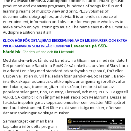
The PG Music OmniPAK Audiophile Edition
is full of amazing music
production and creativity programs, hundreds of songs for fun and
learning, reams of music to view and print, PLUS volumes of
documentation, biographies, and trivia. It is an endless source of
entertainment, information and pleasure for everyone who loves to
make or who enjoys listening to music. The name says it - the OmniPAK
Audiophile Edition has it all!
KLICKA HÖR FÖR DETALJERAD BESKRIVNING AV DE MUSIKKURSER OCH EXTRA
PROGRAMVAROR SOM INGÅR I OMNIPAK
Levereras på SSD-
hårddisk.
För den kräsne och för Livebruk!
Med Band-in-a-Box får du ett band att lira tillsammans med i din dator!
Det prisbelönade Band-in-a-Box® är så enkelt att använda! Skriv bara
in ackord i en sång med standard-ackordsymboler (som C, Fm7 eller
C13b9), välj stilen du vill ha, sedan fixar Band-in-a-Box resten... Band-
in-a-Box skapar automatiskt ett komplett arrangemang i proffskvalité
med piano, bas, trummor, gitarr och stråkar, i ett brett utbud av
populära stilar (Jazz, Pop, Country, Classical, och mer). PLUS... Lägger till
VERKLIGA komp till din sång med RealTracks och RealDrums. Dessa är
faktiska inspelningar av toppstudiomusiker som ersätter MIDI-spåret
med audioinstrument. Det låter exakt som riktiga musiker, eftersom
det är inspelningar av riktiga musiker!
Sammantaget kan man bara
kapitulera inför detta program.