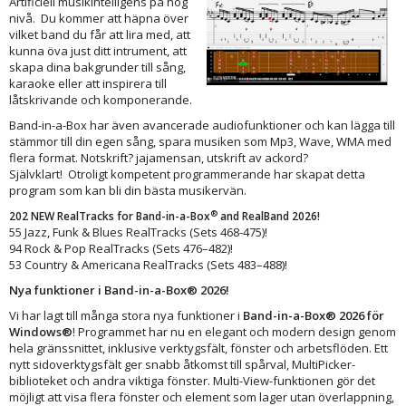
Artificiell musikintelligens på hög
nivå. Du kommer att häpna över
vilket band du får att lira med, att
kunna öva just ditt intrument, att
skapa dina bakgrunder till sång,
karaoke eller att inspirera till
låtskrivande och komponerande.
Band-in-a-Box har även avancerade audiofunktioner och kan lägga till
stämmor till din egen sång, spara musiken som Mp3, Wave, WMA med
flera format. Notskrift? jajamensan, utskrift av ackord?
Självklart! Otroligt kompetent programmerande har skapat detta
program som kan bli din bästa musikervän.
®
202 NEW RealTracks for Band-in-a-Box
and RealBand 2026!
55 Jazz, Funk & Blues RealTracks (Sets 468-475)!
94 Rock & Pop RealTracks (Sets 476–482)!
53 Country & Americana RealTracks (Sets 483–488)!
Nya funktioner i Band-in-a-Box® 2026!
Vi har lagt till många stora nya funktioner i
Band-in-a-Box® 2026 för
Windows®
! Programmet har nu en elegant och modern design genom
hela gränssnittet, inklusive verktygsfält, fönster och arbetsflöden. Ett
nytt sidoverktygsfält ger snabb åtkomst till spårval, MultiPicker-
biblioteket och andra viktiga fönster. Multi-View-funktionen gör det
möjligt att visa flera fönster och element som lager utan överlappning,