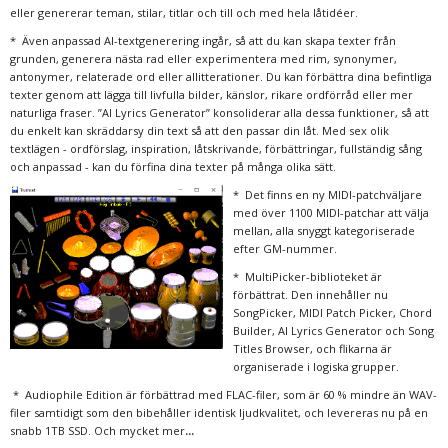
eller genererar teman, stilar, titlar och till och med hela låtidéer.
* Även anpassad AI-textgenerering ingår, så att du kan skapa texter från
grunden, generera nästa rad eller experimentera med rim, synonymer,
antonymer, relaterade ord eller allitterationer. Du kan förbättra dina befintliga
texter genom att lägga till livfulla bilder, känslor, rikare ordförråd eller mer
naturliga fraser. ”AI Lyrics Generator” konsoliderar alla dessa funktioner, så att
du enkelt kan skräddarsy din text så att den passar din låt. Med sex olik
textlägen - ordförslag, inspiration, låtskrivande, förbättringar, fullständig sång
och anpassad - kan du förfina dina texter på många olika sätt.
* Det finns en ny MIDI-patchväljare
med över 1100 MIDI-patchar att välja
mellan, alla snyggt kategoriserade
efter GM-nummer.
* MultiPicker-biblioteket är
förbättrat. Den innehåller nu
SongPicker, MIDI Patch Picker, Chord
Builder, AI Lyrics Generator och Song
Titles Browser, och flikarna är
organiserade i logiska grupper.
* Audiophile Edition är förbättrad med FLAC-filer, som är 60 % mindre än WAV-
filer samtidigt som den bibehåller identisk ljudkvalitet, och levereras nu på en
...
snabb 1TB SSD. Och mycket mer