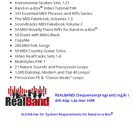
Instrumental Studies Sets 1-21
®
Band-in-a-Box
Video Tutorial PAK
101 Essential MIDI Phrases and Riffs Series
The MIDI Fakebook, Volumes 1-3
Soundtracks MIDI Fakebook Volume 2
®
50 MIDI Novelty Piano Riffs for Band-in-a-Box
50 Duets with Miles Black
CopyMe
200 MIDI Folk Songs
50 MIDI Country Guitar Solos
Video RealTracks Sets 1-6
MultiStyles PAK 1
21 Nature Sounds and Percussion Loops
1,000 Dubstep, Modern and Top 40 Loops!
Percussion FX & "Classic Beats" Loops
REALBAND (Sequenserprogram) ingår i
ditt köp. Läs mer HÄR
®
KLICKA här för System Requirements for Band-in-a-Box