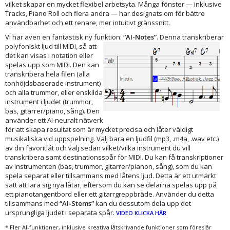
vilket skapar en mycket flexibel arbetsyta. Många fönster — inklusive
Tracks, Piano Roll och flera andra — har designats om för bättre
användbarhet och ett renare, mer intuitivt gränssnitt.
Vi har även en fantastisk ny funktion:
“AI-Notes”
. Denna transkriberar
polyfoniskt ljud till MIDI, så att
det kan visas i notation eller
spelas upp som MIDI. Den kan
transkribera hela filen (alla
tonhöjdsbaserade instrument)
och alla trummor, eller enskilda
instrument i ljudet (trummor,
bas, gitarrer/piano, sång). Den
använder ett AI-neuralt nätverk
för att skapa resultat som är mycket precisa och låter väldigt
musikaliska vid uppspelning. Välj bara en ljudfil (mp3, .m4a, .wav etc.)
av din favoritlåt och välj sedan vilket/vilka instrument du vill
transkribera samt destinationsspår för MIDI. Du kan få transkriptioner
av instrumenten (bas, trummor, gitarrer/pianon, sång), som du kan
spela separat eller tillsammans med låtens ljud. Detta är ett utmärkt
sätt att lära sig nya låtar, eftersom du kan se delarna spelas upp på
ett pianotangentbord eller ett gitarrgreppbräde. Använder du detta
tillsammans med
“AI-Stems”
kan du dessutom dela upp det
ursprungliga ljudet i separata spår.
VIDEO KLICKA HÄR
* Fler AI-funktioner, inklusive kreativa låtskrivande funktioner som föreslår