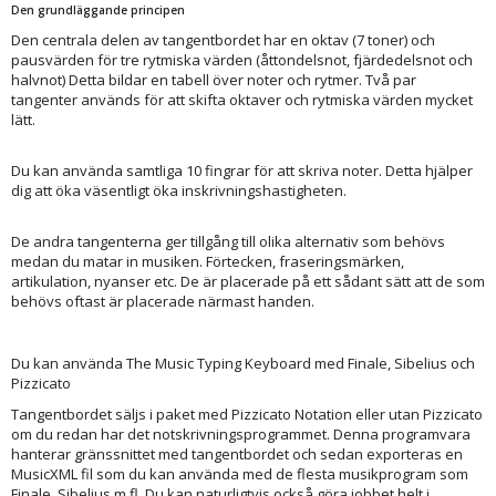
Den grundläggande principen
Den centrala delen av tangentbordet har en oktav (7 toner) och
pausvärden för tre rytmiska värden (åttondelsnot, fjärdedelsnot och
halvnot) Detta bildar en tabell över noter och rytmer. Två par
tangenter används för att skifta oktaver och rytmiska värden mycket
lätt.
Du kan använda samtliga 10 fingrar för att skriva noter. Detta hjälper
dig att öka väsentligt öka inskrivningshastigheten.
De andra tangenterna ger tillgång till olika alternativ som behövs
medan du matar in musiken. Förtecken, fraseringsmärken,
artikulation, nyanser etc. De är placerade på ett sådant sätt att de som
behövs oftast är placerade närmast handen.
Du kan använda The Music Typing Keyboard med Finale, Sibelius och
Pizzicato
Tangentbordet säljs i paket med Pizzicato Notation eller utan Pizzicato
om du redan har det notskrivningsprogrammet. Denna programvara
hanterar gränssnittet med tangentbordet och sedan exporteras en
MusicXML fil som du kan använda med de flesta musikprogram som
Finale, Sibelius m.fl. Du kan naturligtvis också göra jobbet helt i