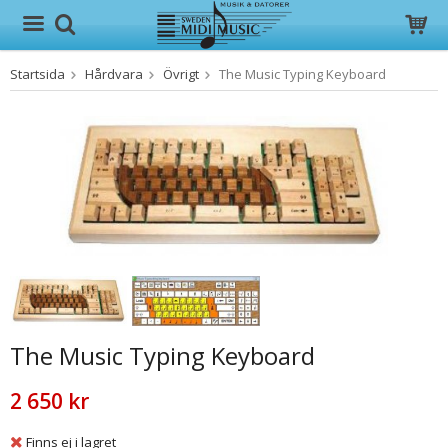
Startsida
Hårdvara
Övrigt
The Music Typing Keyboard
Produkten har blivit tillagd i varukorgen
The Music Typing Keyboard
2 650 kr
Finns ej i lagret