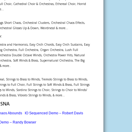
 Choir, Cathedral Choir & Orchestras, Ethereal Choir, Horrid
...
gs Short Chaos, Orchestral Clusters, Orchestral Chaos Effects,
rchestral Glisses Up & Down, Weirdness! & more...
r:
estra and Harmonics, Easy Orch Chords, Easy Orch Sustains, Easy
ng Orchestra, Full Orchestra, Organ Orchestra, Lush Full
rchestra Double Octave Winds, Orchestra Power Hits, Natural
rchestra, Soft Winds & Brass, Supernatural Orchestra, The Big
& more..
eal, Strings to Brass to Winds, Tremolo Strings to Brass to Winds,
ings to Full Choir, Full Strings to Soft Winds & Brass, Full Strings
gs to Winds, Sordino Strings to Choir, Strings to Choir to Winds/
inds & Brass, Vibrato Strings to Winds, & more...
SSNA
haos Abounds
IO Sequenced Demo – Robert Davis
 Demo – Randy Bowser