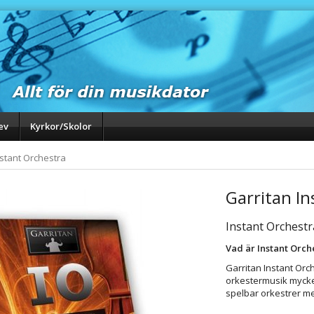
ev
Kyrkor/Skolor
nstant Orchestra
Garritan In
Instant Orchestr
Vad är Instant Orch
Garritan Instant Orc
orkestermusik mycket
spelbar orkestrer m