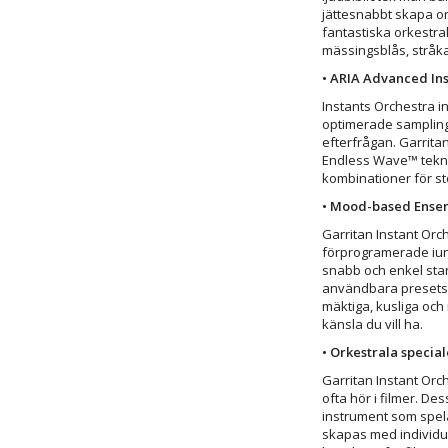
jättesnabbt skapa ork
fantastiska orkestra
mässingsblås, stråkar
• ARIA Advanced Ins
Instants Orchestra 
optimerade sampling
efterfrågan. Garrita
Endless Wave™ tekno
kombinationer för st
• Mood-based Ensem
Garritan Instant Orc
förprogramerade iun
snabb och enkel star
användbara presets 
mäktiga, kusliga och
känsla du vill ha.
• Orkestrala special
Garritan Instant Orc
ofta hör i filmer. De
instrument som spela
skapas med individuel