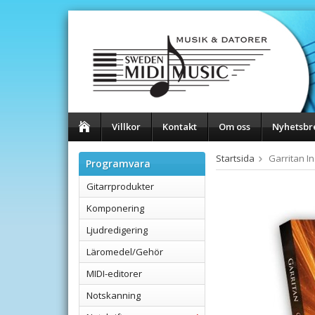
Villkor
Kontakt
Om oss
Nyhetsbr
Startsida
Garritan I
Programvara
Gitarrprodukter
Komponering
Ljudredigering
Läromedel/Gehör
MIDI-editorer
Notskanning