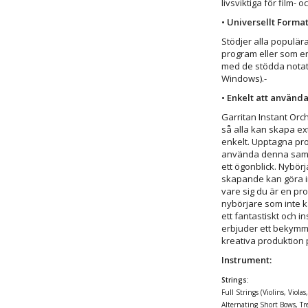
livsviktiga för film-
• Universellt Forma
Stödjer alla populär
program eller som en
med de stödda notat
Windows).-
• Enkelt att använda
Garritan Instant Orch
så alla kan skapa ext
enkelt. Upptagna pro
använda denna samlin
ett ögonblick. Nybör
skapande kan göra i
vare sig du är en pr
nybörjare som inte k
ett fantastiskt och i
erbjuder ett bekymme
kreativa produktion 
Instrument:
Strings:
Full Strings (Violins, Viola
Alternating Short Bows, Tr