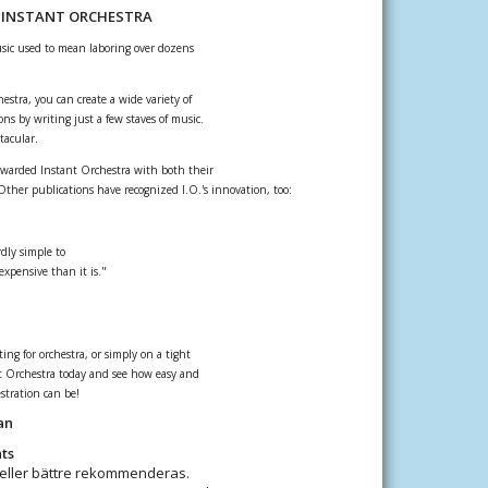
 INSTANT ORCHESTRA
usic used to mean laboring over dozens
stra, you can create a wide variety of
ons by writing just a few staves of music.
tacular.
warded Instant Orchestra with both their
ther publications have recognized I.O.'s innovation, too:
dly simple to
xpensive than it is."
ng for orchestra, or simply on a tight
t Orchestra today and see how easy and
stration can be!
an
ts
 eller bättre rekommenderas.