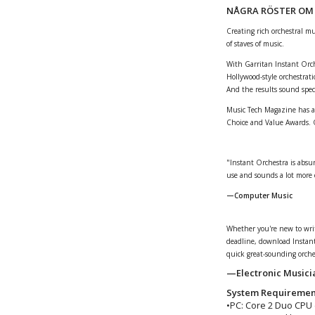
NÅGRA RÖSTER OM
Creating rich orchestral m
of staves of music.
With Garritan Instant Orche
Hollywood-style orchestrati
And the results sound spec
Music Tech Magazine has a
Choice and Value Awards. O
"Instant Orchestra is absur
use and sounds a lot more e
—Computer Music
Whether you're new to writi
deadline, download Instan
quick great-sounding orche
—Electronic Musici
System Requiremen
•PC: Core 2 Duo CPU