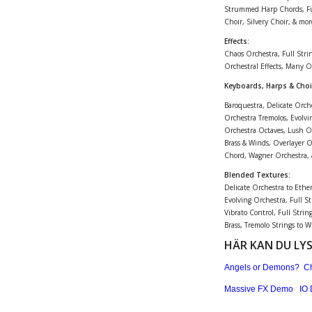
Strummed Harp Chords, Full
Choir, Silvery Choir, & more
Effects:
Chaos Orchestra, Full Strin
Orchestral Effects, Many O
Keyboards, Harps & Choi
Baroquestra, Delicate Orch
Orchestra Tremolos, Evolvi
Orchestra Octaves, Lush O
Brass & Winds, Overlayer O
Chord, Wagner Orchestra, 
Blended Textures:
Delicate Orchestra to Ether
Evolving Orchestra, Full Str
Vibrato Control, Full Strin
Brass, Tremolo Strings to W
HÄR KAN DU LY
Angels or Demons?
C
Massive FX Demo
IO