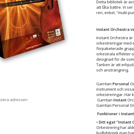
Detta bibliotek är avs
att låta bättre. Vi s
ren, enkel, "multi-p
Instant Orchestra v
Instant Orchestra är 
orkestreringar med e
förpaketerade grupp
orkestrala effekter 
designad för de som v
Tanken är att erbjud
och ansträngning.
Garritan
Personal
Or
instrument och vissa
orkestreringar. Här 
opiera adressen
Garritan
Instant
Orch
Garritan Personal Or
Funktioner i Instan
• Ditt eget "Instant 
Orkestrering har aldri
ljudbibliotek man ba