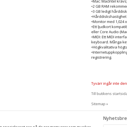
•Mac: MacIntel krävs; 
•2 GB RAM rekomme
•3 GB ledigt hårddis
•Hårddiskshastighet
•Monitor med 1,024 x
•Ett ljudkort kompati
eller Core Audio (Mac
•MIDI: Ett MIDI inte
keyboard. Många ke
•Högkvalitativa högta
•Internetuppkopplin
registrering.
Tyvärr ingår inte denn
Till butikens startsid
Sitemap »
Nyhetsbre