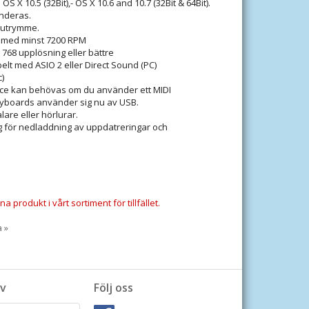
OS X 10.5 (32Bit),- OS X 10.6 and 10.7 (32Bit & 64Bit).
nderas.
kutrymme.
 med minst 7200 RPM
 768 upplösning eller bättre
belt med ASIO 2 eller Direct Sound (PC)
)
rface kan behövas om du använder ett MIDI
yboards använder sig nu av USB.
lare eller hörlurar.
g för nedladdning av uppdatreringar och
a produkt i vårt sortiment för tillfället.
a »
v
Följ oss