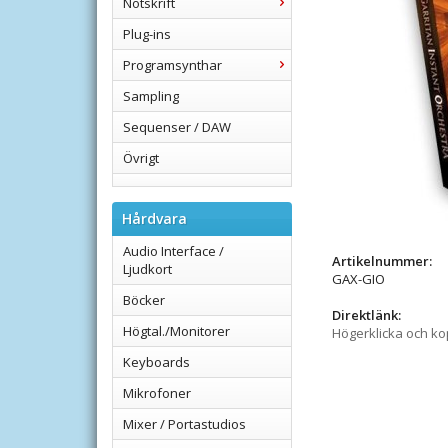
Notskrift
Plug-ins
Programsynthar
Sampling
Sequenser / DAW
Övrigt
Hårdvara
Audio Interface /
Artikelnummer:
Ljudkort
GAX-GIO
Böcker
Direktlänk:
Högtal./Monitorer
Högerklicka och k
Keyboards
Mikrofoner
Mixer / Portastudios