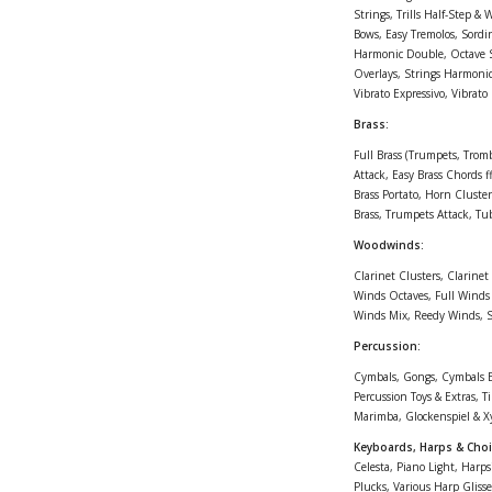
Strings, Trills Half-Step &
Bows, Easy Tremolos, Sordin
Harmonic Double, Octave Str
Overlays, Strings Harmonic
Vibrato Expressivo, Vibrato
Brass:
Full Brass (Trumpets, Trom
Attack, Easy Brass Chords f
Brass Portato, Horn Cluster
Brass, Trumpets Attack, Tub
Woodwinds:
Clarinet Clusters, Clarinet
Winds Octaves, Full Winds 
Winds Mix, Reedy Winds, Si
Percussion:
Cymbals, Gongs, Cymbals Ex
Percussion Toys & Extras, T
Marimba, Glockenspiel & Xyl
Keyboards, Harps & Choi
Celesta, Piano Light, Harp
Plucks, Various Harp Glis