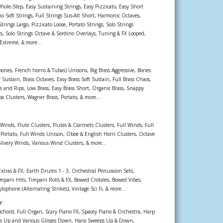
 Whole-Step, Easy Sustaining Strings, Easy Pizzicato, Easy Short
o Soft Strings, Full Strings Sus-Alt Short, Harmonic Octaves,
ings Largo, Pizzicato Loose, Portato Strings, Solo Strings
s, Solo Strings Octave & Sordino Overlays, Tuning & FX Looped,
 Extreme, & more...
bones, French horns & Tubas) Unisons, Big Brass Aggressive, Bones
f Sustain, Brass Octaves, Easy Brass Soft Sustain, Full Brass Chaos,
s and Rips, Low Brass, Easy Brass Short, Organic Brass, Snappy
a Clusters, Wagner Brass, Portato, & more...
 Winds, Flute Clusters, Flutes & Clarinets Clusters, Full Winds, Full
Portato, Full Winds Unison, Oboe & English Horn Clusters, Octave
lvery Winds, Various Wind Clusters, & more...
tras & FX, Earth Drums 1 - 3, Orchestral Percussion Sets,
impani Hits, Timpani Rolls & FX, Bowed Crotales, Bowed Vibes,
ophone (Alternating Strikes), Vintage Sci Fi, & more...
r:
sichord, Full Organ, Scary Piano FX, Spacey Piano & Orchestra, Harp
ses Up and Various Glisses Down, Harp Sweeps Up & Down,