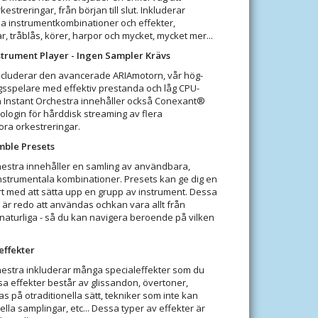
estreringar, från början till slut. Inkluderar
la instrumentkombinationer och effekter,
, tråblås, körer, harpor och mycket, mycket mer...
trument Player - Ingen Sampler Krävs
includerar den avancerade ARIAmotorn, vår hög-
sspelare med effektiv prestanda och låg CPU-
n Instant Orchestra innehåller också Conexant®
login för hårddisk streaming av flera
ora orkestreringar.
ble Presets
hestra innehåller en samling av användbara,
strumentala kombinationer. Presets kan ge dig en
t med att sätta upp en grupp av instrument. Dessa
är redo att användas ochkan vara allt från
 naturliga - så du kan navigera beroende på vilken
effekter
hestra inkluderar många specialeffekter som du
ssa effekter består av glissandon, övertoner,
s på otraditionella sätt, tekniker som inte kan
la samplingar, etc... Dessa typer av effekter är