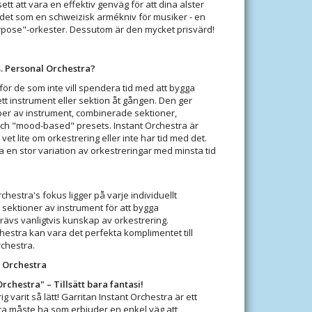
ett att vara en effektiv genväg för att dina alster
er det som en schweizisk armékniv för musiker - en
urpose"-orkester. Dessutom är den mycket prisvärd!
s. Personal Orchestra?
för de som inte vill spendera tid med att bygga
tt instrument eller sektion åt gången. Den ger
er av instrument, combinerade sektioner,
och "mood-based" presets. Instant Orchestra är
et lite om orkestrering eller inte har tid med det.
a en stor variation av orkestreringar med minsta tid
chestra's fokus ligger på varje individuellt
 sektioner av instrument för att bygga
krävs vanligtvis kunskap av orkestrering.
estra kan vara det perfekta komplimentet till
chestra.
t Orchestra
Orchestra" – Tillsätt bara fantasi!
g varit så lätt! Garritan Instant Orchestra är ett
ra måste ha som erbjuder en enkel väg att