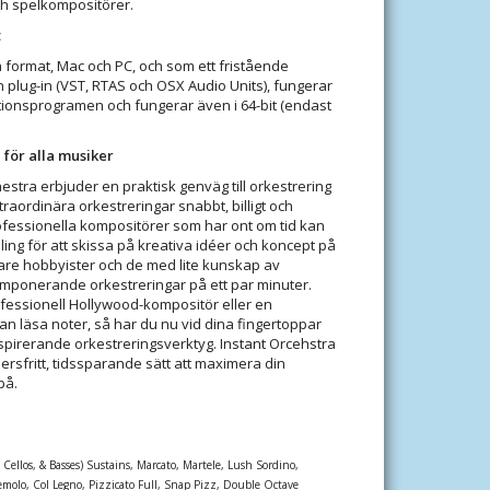
 och spelkompositörer.
t
a format, Mac och PC, och som ett fristående
 plug-in (VST, RTAS och OSX Audio Units), fungerar
ionsprogramen och fungerar även i 64-bit (endast
 för alla musiker
estra erbjuder en praktisk genväg till orkestrering
raordinära orkestreringar snabbt, billigt och
fessionella kompositörer som har ont om tid kan
g för att skissa på kreativa idéer och koncept på
jare hobbyister och de med lite kunskap av
mponerande orkestreringar på ett par minuter.
ofessionell Hollywood-kompositör eller en
an läsa noter, så har du nu vid dina fingertoppar
nspirerande orkestreringsverktyg. Instant Orcehstra
rsfritt, tidssparande sätt att maximera din
på.
s, Cellos, & Basses) Sustains, Marcato, Martele, Lush Sordino,
emolo, Col Legno, Pizzicato Full, Snap Pizz, Double Octave