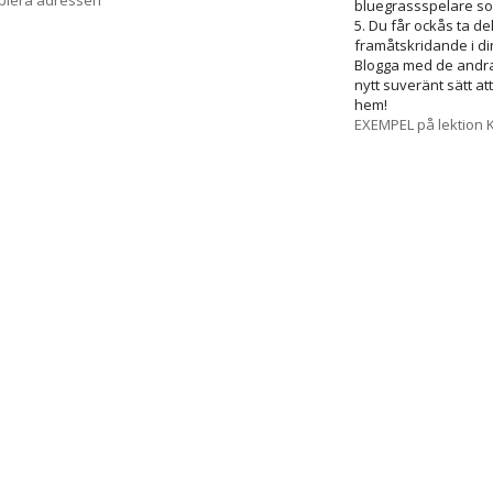
opiera adressen
bluegrassspelare so
5. Du får ockås ta d
framåtskridande i din
Blogga med de andra
nytt suveränt sätt at
hem!
EXEMPEL på lektion K