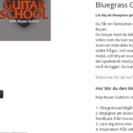
Bluegrass 
Lär dig att bluegrass gi
Du får en fantastisk 
Bryan.
Du börjar med de lek
video som du kan spel
även en interaktiv 
ställa frågor, och ma
mobil, och Bryan svar
din spelteknik med J
nivå du ligger. Du ka
Klicka här för att se h
Hur blir du den bl
a
Köp Bryan Suttons vi
1. Obegränsad tillgån
2. Möjlighet att skick
feedback från hono
3. Lära dig ännu mer
4. Inspiration från 