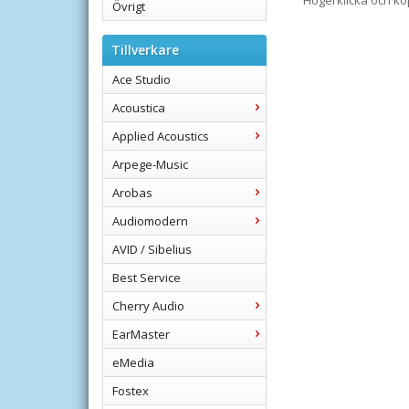
Högerklicka och k
Övrigt
Tillverkare
Ace Studio
Acoustica
Applied Acoustics
Arpege-Music
Arobas
Audiomodern
AVID / Sibelius
Best Service
Cherry Audio
EarMaster
eMedia
Fostex