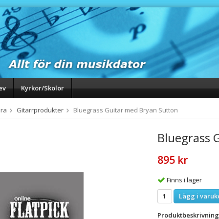
ev
Kyrkor/Skolor
ra
Gitarrprodukter
Bluegrass Guitar med Bryan Sutton
Bluegrass 
895 kr
Finns i lager
Lägg i varuk
Produktbeskrivning