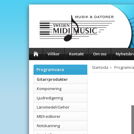
Villkor
Kontakt
Om oss
Nyhetsbr
Startsida
Programva
Programvara
Gitarrprodukter
Komponering
Ljudredigering
Läromedel/Gehör
MIDI-editorer
Notskanning