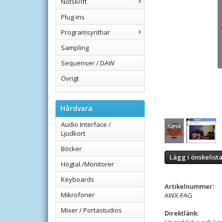
Notskrift
Plug-ins
Programsynthar
Sampling
Sequenser / DAW
Övrigt
Hårdvara
Audio Interface /
Ljudkort
Böcker
Lägg i önskelist
Högtal./Monitorer
Keyboards
Artikelnummer:
Mikrofoner
AWX-FAG
Mixer / Portastudios
Direktlänk: