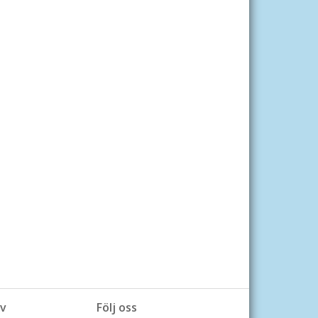
v
Följ oss