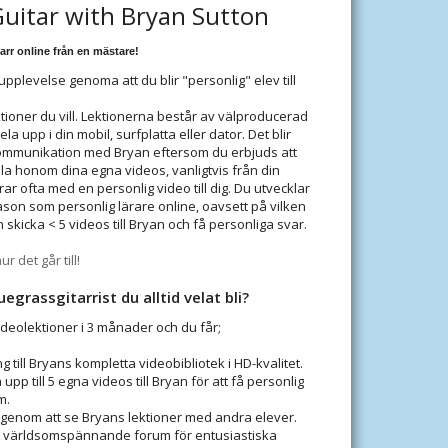
Guitar with Bryan Sutton
tarr online från en mästare!
upplevelse genoma att du blir "personlig" elev till
tioner du vill. Lektionerna består av välproducerad
a upp i din mobil, surfplatta eller dator. Det blir
kommunikation med Bryan eftersom du erbjuds att
ila honom dina egna videos, vanligtvis från din
ar ofta med en personlig video till dig. Du utvecklar
ason som personlig lärare online, oavsett på vilken
n skicka < 5 videos till Bryan och få personliga svar.
ur det går till!
uegrassgitarrist du alltid velat bli?
deolektioner i 3 månader och du får;
g till Bryans kompletta videobibliotek i HD-kvalitet.
a upp till 5 egna videos till Bryan för att få personlig
m.
 genom att se Bryans lektioner med andra elever.
ett världsomspännande forum för entusiastiska