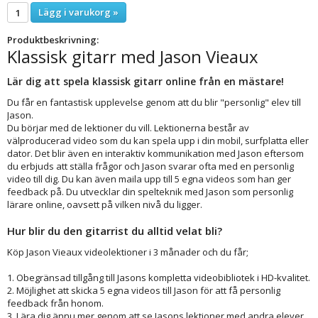
Lägg i varukorg »
Produktbeskrivning:
Klassisk gitarr med Jason Vieaux
Lär dig att spela klassisk gitarr online från en mästare!
Du får en fantastisk upplevelse genom att du blir "personlig" elev till
Jason.
Du börjar med de lektioner du vill. Lektionerna består av
välproducerad video som du kan spela upp i din mobil, surfplatta eller
dator. Det blir även en interaktiv kommunikation med Jason eftersom
du erbjuds att ställa frågor och Jason svarar ofta med en personlig
video till dig. Du kan även maila upp till 5 egna videos som han ger
feedback på. Du utvecklar din spelteknik med Jason som personlig
lärare online, oavsett på vilken nivå du ligger.
Hur blir du den gitarrist du alltid velat bli?
Köp Jason Vieaux videolektioner i 3 månader och du får;
1. Obegränsad tillgång till Jasons kompletta videobibliotek i HD-kvalitet.
2. Möjlighet att skicka 5 egna videos till Jason för att få personlig
feedback från honom.
3. Lära dig ännu mer genom att se Jasons lektioner med andra elever.