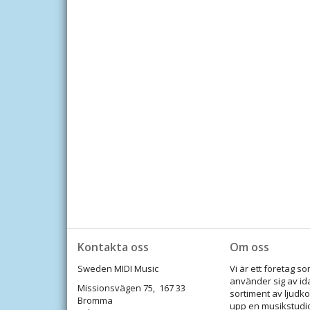
Kontakta oss
Om oss
Sweden MIDI Music
Vi är ett företag 
använder sig av id
Missionsvägen 75, 167 33
sortiment av ljudko
Bromma
upp en musikstudi