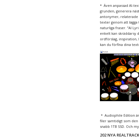
* Även anpassad AI-text
grunden, generera näs
antonymer, relaterade or
texter genom att lägga ti
naturliga fraser. ”AI Ly
enkelt kan skräddarsy di
ordförslag, inspiration,
kan du förfina dina text
* Audiophile Edition ä
filer samtidigt som den 
snabb 1TB SSD. Och m
202 NYA REALTRAC