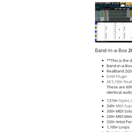
Band-in-a-Box
2
**This is the 
Band-in-a-Box
RealBand 202
DAW Plugin
All 5,100+ Re
These are 60%
identical audio
7,510+
Styles 
340+
MIDI Sup
300+ MIDI Solo
200+ MIDI Melo
330+ Artist P
1,100+ Loops