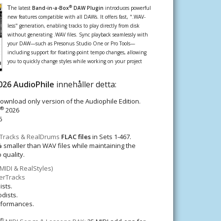
T
®
he latest
Band-in-a-Box
DAW Plugin
introduces powerful
new features compatible with all DAWs. It offers fast, ".WAV-
less" generation, enabling tracks to play directly from disk
without generating .WAV files. Sync playback seamlessly with
your DAW—such as Presonus Studio One or Pro Tools—
including support for floating-point tempo changes, allowing
you to quickly change styles while working on your project
026
AudioPhile
innehåller detta:
download only version of the Audiophile Edition.
®
2026
6
alTracks & RealDrums
FLAC files
in Sets 1-467.
 smaller than WAV files while maintaining the
 quality.
(MIDI & RealStyles)
erTracks
ists.
dists.
erformances.
®