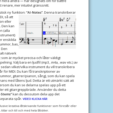
ch flera andra — har designats om för bättre
renare, mer intuitivt gränssnitt.
stisk ny funktion:
“AI-Notes”
. Denna transkriberar
DI, så att
on eller
. Den kan
n (alla
strument)
er enskilda
trummor, bas,
. Den
alt nätverk
t som är mycket precisa och låter väldigt
elning. Välj bara en ljudfil (mp3, .m4a, .wav etc.) av
j sedan vilket/vilka instrument du vill transkribera
r för MIDI. Du kan få transkriptioner av
rummor, gitarrer/pianon, sång), som du kan spela
mans med låtens ljud. Detta är ett utmärkt sätt att
eftersom du kan se delarna spelas upp på ett
er ett gitarrgreppbräde. Använder du detta
-Stems”
kan du dessutom dela upp det
 separata spår.
VIDEO KLICKA HÄR
klusive kreativa låtskrivande funktioner som föreslår eller
 titlar och till och med hela låtidéer.