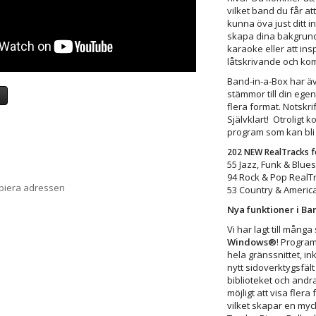
vilket band du får att
kunna öva just ditt i
skapa dina bakgrunde
karaoke eller att inspi
låtskrivande och k
Band-in-a-Box har äv
stämmor till din eg
a
flera format. Notskri
Självklart! Otrolig
program som kan bli
202 NEW RealTracks f
55 Jazz, Funk & Blues
94 Rock & Pop RealTr
opiera adressen
53 Country & America
Nya funktioner i Ba
Vi har lagt till många
Windows®
! Progra
hela gränssnittet, in
nytt sidoverktygsfält
biblioteket och andra
möjligt att visa fler
vilket skapar en myc