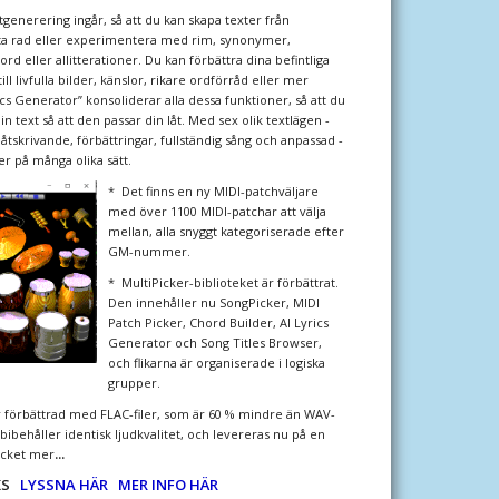
generering ingår, så att du kan skapa texter från
ta rad eller experimentera med rim, synonymer,
d eller allitterationer. Du kan förbättra dina befintliga
ll livfulla bilder, känslor, rikare ordförråd eller mer
rics Generator” konsoliderar alla dessa funktioner, så att du
n text så att den passar din låt. Med sex olik textlägen -
 låtskrivande, förbättringar, fullständig sång och anpassad -
er på många olika sätt.
* Det finns en ny MIDI-patchväljare
med över 1100 MIDI-patchar att välja
mellan, alla snyggt kategoriserade efter
GM-nummer.
* MultiPicker-biblioteket är förbättrat.
Den innehåller nu SongPicker, MIDI
Patch Picker, Chord Builder, AI Lyrics
Generator och Song Titles Browser,
och flikarna är organiserade i logiska
grupper.
r förbättrad med FLAC-filer, som är 60 % mindre än WAV-
bibehåller identisk ljudkvalitet, och levereras nu på en
...
ycket mer
KS
LYSSNA HÄR
MER INFO HÄR