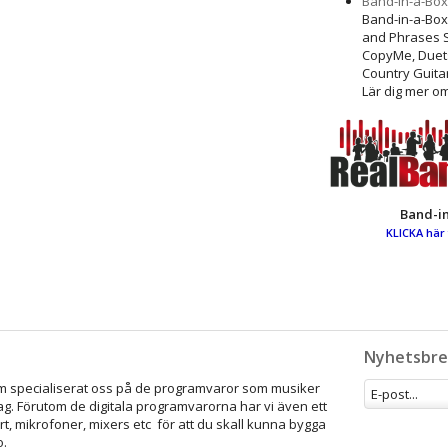
Band-in-a-Box
Band-in-a-Box,
and Phrases S
CopyMe, Duets,
Country Guita
Lär dig mer 
Band-i
KLICKA här
Nyhetsbre
som specialiserat oss på de programvaror som musiker
ag. Förutom de digitala programvarorna har vi även ett
rt, mikrofoner, mixers etc för att du skall kunna bygga
o.