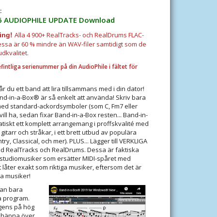
:
6 AUDIOPHILE
UPDATE
Download
Alla 4 900+ RealTracks- och RealDrums FLAC-
ing!
 Dessa är 60 % mindre än WAV-filer samtidigt som de
udkvalitet.
efintliga serienummer på din AudioPhile i fältet för
 du ett band att lira tillsammans med i din dator!
d-in-a-Box® är så enkelt att använda! Skriv bara
med standard-ackordsymboler (som C, Fm7 eller
 vill ha, sedan fixar Band-in-a-Box resten... Band-in-
iskt ett komplett arrangemang i proffskvalité med
gitarr och stråkar, i ett brett utbud av populära
ntry, Classical, och mer). PLUS... Lägger till VERKLIGA
ed RealTracks och RealDrums. Dessa är faktiska
pstudiomusiker som ersätter MIDI-spåret med
 låter exakt som riktiga musiker, eftersom det är
ga musiker!
an bara
ta program.
ligens på hög
 häpna över