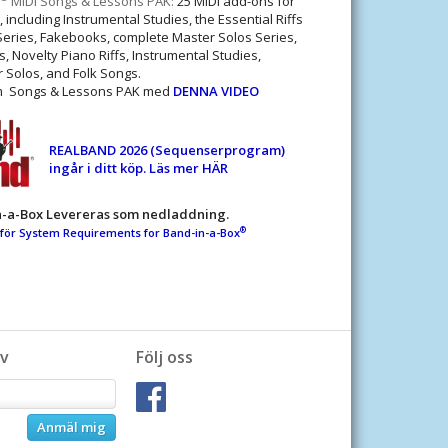
MIDI Songs & Lessons PAK:
25 MIDI add-ons for
 including Instrumental Studies, the Essential Riffs
eries, Fakebooks, complete Master Solos Series,
 Novelty Piano Riffs, Instrumental Studies,
r Solos, and Folk Songs.
om Songs & Lessons PAK med
DENNA VIDEO
REALBAND 2026 (Sequenserprogram)
ingår i ditt köp. Läs mer HÄR
n-a-Box Levereras som nedladdning.
®
 för System Requirements for Band-in-a-Box
v
Följ oss
Anmäl mig