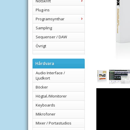
Notskrift
Plug-ins
Programsynthar
Sampling
Sequenser / DAW
Övrigt
Hårdvara
Audio Interface /
Ljudkort
Böcker
Högtal./Monitorer
Keyboards
Mikrofoner
Mixer / Portastudios