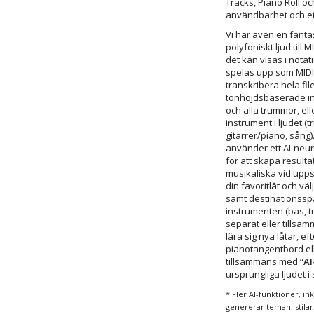
Tracks, Piano Roll o
användbarhet och ett 
Vi har även en fanta
polyfoniskt ljud till MI
det kan visas i notati
spelas upp som MIDI
transkribera hela file
tonhöjdsbaserade in
och alla trummor, ell
instrument i ljudet (
gitarrer/piano, sång)
använder ett AI-neur
för att skapa resulta
musikaliska vid uppsp
din favoritlåt och väl
samt destinationsspå
instrumenten (bas, t
separat eller tillsam
lära sig nya låtar, 
pianotangentbord ell
tillsammans med
“AI
ursprungliga ljudet i
* Fler AI-funktioner, in
genererar teman, stilar,