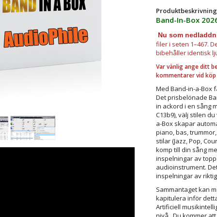
Produktbeskrivning
Band-In-Box 202
Nu som nedladdn
filer i seten 1–467.
bibehåller identisk lj
Var vänlig ange ditt b
kommentarer vid köp
Med Band-in-a-Box får
Det prisbelönade Ban
in ackord i en sång 
C13b9), välj stilen du
a-Box skapar automat
piano, bas, trummor, 
stilar (Jazz, Pop, Cou
komp till din sång m
inspelningar av top
audioinstrument. Det
inspelningar av rikti
Sammantaget kan m
kapitulera inför det
Artificiell musikintel
nivå. Du kommer att