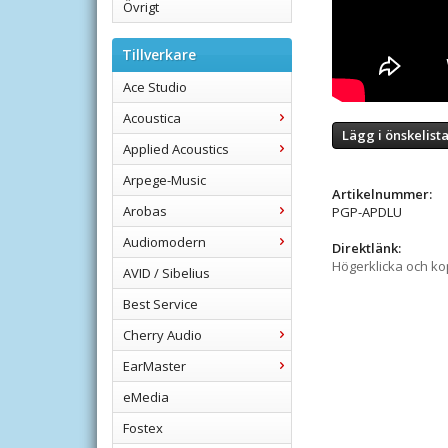
Övrigt
Tillverkare
Ace Studio
Acoustica
Lägg i önskelist
Applied Acoustics
Arpege-Music
Artikelnummer:
Arobas
PGP-APDLU
Audiomodern
Direktlänk:
Högerklicka och k
AVID / Sibelius
Best Service
Cherry Audio
EarMaster
eMedia
Fostex