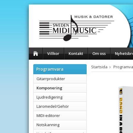
Villkor
Kontakt
Om oss
Nyhetsbr
Startsida
Programva
Programvara
Gitarrprodukter
Komponering
Ljudredigering
Läromedel/Gehör
MIDI-editorer
Notskanning