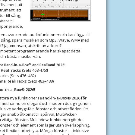
 lira med, att
ntrument, att
r till sång,
rera till
omponerande.
en avancerade audiofunktioner och kan lägga till
en sång, spara musiken som Mp3, Wave, WMA med
ft? jajamensan, utskrift av ackord?
t kompetent programmerande har skapat detta
 din bästa musikervän.
®
or Band-in-a-Box
and RealBand 2026!
 RealTracks (Sets 468-475)!
acks (Sets 476–482)!
na RealTracks (Sets 483–488)!
nd-in-a-Box® 2026!
 stora nya funktioner i
Band-in-a-Box® 2026 för
mmet har nu en elegant och modern design genom
klusive verktygsfält, fönster och arbetsflöden. Ett
 ger snabb åtkomst till spårval, MultiPicker-
 viktiga fönster. Multi-View-funktionen gör det
a fönster och element som lager utan överlappning,
ket flexibel arbetsyta. Många fönster — inklusive