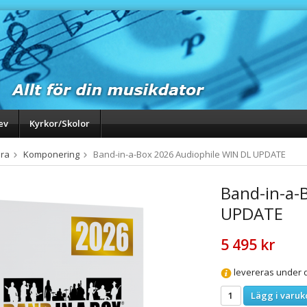
ev
Kyrkor/Skolor
ra
Komponering
Band-in-a-Box 2026 Audiophile WIN DL UPDATE
Band-in-a-
UPDATE
5 495 kr
levereras under d
Lägg i varuk