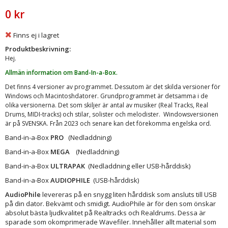
0 kr
Finns ej i lagret
Produktbeskrivning:
Hej.
Allmän information om Band-In-a-Box.
Det finns 4 versioner av programmet. Dessutom är det skilda versioner för
Windows och Macintoshdatorer. Grundprogrammet är detsamma i de
olika versionerna. Det som skiljer är antal av musiker (Real Tracks, Real
Drums, MIDI-tracks) och stilar, solister och melodister. Windowsversionen
är på SVENSKA. Från 2023 och senare kan det förekomma engelska ord.
Band-in-a-Box
PRO
(Nedladdning)
Band-in-a-Box
MEGA
(Nedladdning)
Band-in-a-Box
ULTRAPAK
(Nedladdning eller USB-hårddisk)
Band-in-a-Box
AUDIOPHILE
(USB-hårddisk)
AudioPhile
levereras på en snygg liten hårddisk som ansluts till USB
på din dator. Bekvämt och smidigt. AudioPhile är för den som önskar
absolut bästa ljudkvalitet på Realtracks och Realdrums. Dessa är
sparade som okomprimerade Wavefiler. Innehåller allt material som