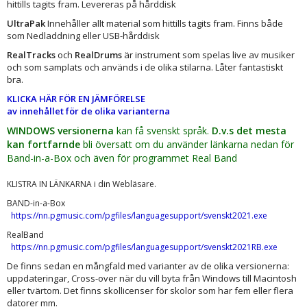
hittills tagits fram. Levereras på hårddisk
UltraPak
Innehåller allt material som hittills tagits fram. Finns både
som Nedladdning eller USB-hårddisk
RealTracks
och
RealDrums
är instrument som spelas live av musiker
och som samplats och används i de olika stilarna. Låter fantastiskt
bra.
KLICKA HÄR FÖR EN JÄMFÖRELSE
a
v innehållet för de olika varianterna
WINDOWS versionerna
kan få svenskt språk.
D.v.s det mesta
kan fortfarnde
bli översatt om du använder länkarna nedan för
Band-in-a-Box och även för programmet Real Band
KLISTRA IN LÄNKARNA i din Webläsare.
BAND-in-a-Box
https://nn.pgmusic.com/pgfiles/languagesupport/svenskt2021.exe
RealBand
https://nn.pgmusic.com/pgfiles/languagesupport/svenskt2021RB.exe
De finns sedan en mångfald med varianter av de olika versionerna:
uppdateringar, Cross-over när du vill byta från Windows till Macintosh
eller tvärtom. Det finns skollicenser för skolor som har fem eller flera
datorer mm.