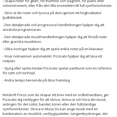
- Skapa noter för gitarr, för trummor och slagverk, för piano eller
soloinstrument, eller från den lilla ensemblen till full symfoniorkester.
- Skriv ut din noter och lyssna på dem igenom ett högkvalitativt
ljudbibliotek.
- Den detaljerade och progressiva handledningen hjälper dig att
använda programvaran.
- Den detaljerade musikhandledningen hjälper dig att förstå noter
eller granska musikteori.
- Olika övningar hjälper dig att spela enkla noter på en klaviatur.
- Visar notnamnen automatiskt. Pizzicato hjälper dig att läsa ett
notplan.
- Sjung eller spela medan Pizzicato spelar partituret som en referens
för rytm och tonhöjd.
- Ändra tempo beroende på dina framsteg.
Notskrift Precis som du skapar ett brev med en ordbehandlare, ger
Pizzicato dig verktygen för att skriva, skriva ut och höra din musik,
antingen för det solist, bandet, kören eller den fullständiga
symfoniorkester. Skriva in Music Du kan ange musik med en
kombination av musklick, verktygspaletter, tangenttryckningar, det