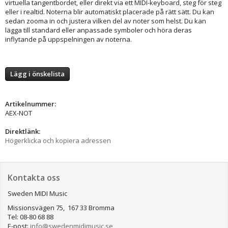
virtuella tangentbordet, eller direkt via ett MIDI-keyboard, steg för steg
eller i realtid. Noterna blir automatiskt placerade på rätt sätt. Du kan
sedan zooma in och justera vilken del av noter som helst. Du kan
lägga till standard eller anpassade symboler och höra deras
inflytande på uppspelningen av noterna.
Lägg i önskelista
Artikelnummer:
AEX-NOT
Direktlänk:
Högerklicka och kopiera adressen
Kontakta oss
Sweden MIDI Music
Missionsvägen 75, 167 33 Bromma
Tel: 08-80 68 88
E-post:
info@swedenmidimusic.se