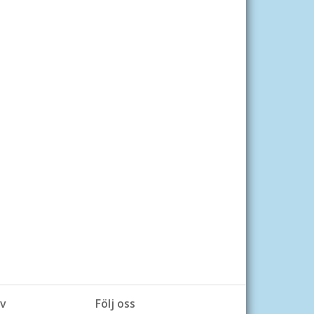
v
Följ oss