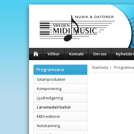
Villkor
Kontakt
Om oss
Nyhetsbr
Startsida
Programva
Programvara
Gitarrprodukter
Komponering
Ljudredigering
Läromedel/Gehör
MIDI-editorer
Notskanning