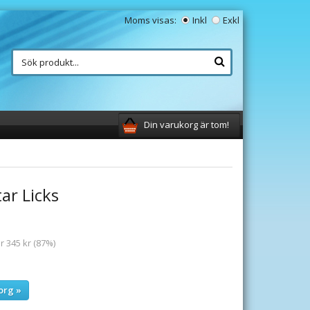
Moms visas:
Inkl
Exkl
Din varukorg är tom!
tar Licks
r 345 kr (87%)
org »