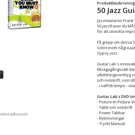
Produktbeskrivning
50 Jazz Gu
Jazzmästaren Frank 
50 jazzfraser du MÅS
för att utveckla impr
Få grepp om dessa 50
solon inom några jazzs
Gypsy jazz.
Guitar Lab´s innova
tillvägagångssätt dä
a
utbildningsverktyg s
och notskrift, som ti
- i valfritt tempo - u
Guitar Lab´s DVD In
- Picture-In-Picture 
- Tabb och notskrift
- Power Tabbar
opiera adressen
- Rytmövningar
- Tryckt Manual