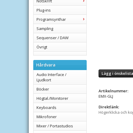
Notskrift
Plug-ins
Programsynthar
Sampling
Sequenser / DAW
Övrigt
Hårdvara
Lägg i önskelist
Audio Interface /
Ljudkort
Böcker
Artikelnummer:
EMX-GLJ
Högtal./Monitorer
Direktlänk:
Keyboards
Högerklicka och k
Mikrofoner
Mixer / Portastudios