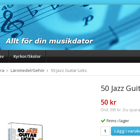
ev
Kyrkor/Skolor
ra
Läromedel/Gehör
50 Jazz Guitar Licks
50 Jazz Gui
50 kr
Ord. 395 kr. Du spara
Finns i lager
Lägg i varuk