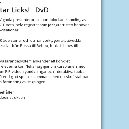
:
itar Licks! DvD
Vignola presenterar sin handplockade samling av
TE veta, hela registret som jazzgitarristen behöver
ovisationer.
 ädelstenar och du har verktygen att utveckla
tilar från Bossa till Bebop, funk till blues till
tiva lärandesystem använder ett konkret
r eleverna kan "leka" sig igenom kursplanen med
om PIP-video, rytmövningar och interaktiva tabbar
llåter dig att spela tillsammans med notskriftstabbar
tan förändring av stigningen.
nehåller
Videoinstruktion