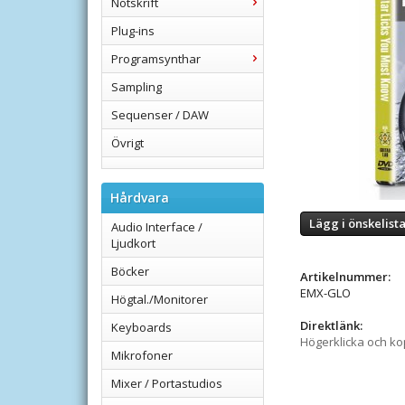
Notskrift
Plug-ins
Programsynthar
Sampling
Sequenser / DAW
Övrigt
Hårdvara
Lägg i önskelist
Audio Interface /
Ljudkort
Böcker
Artikelnummer:
EMX-GLO
Högtal./Monitorer
Direktlänk:
Keyboards
Högerklicka och k
Mikrofoner
Mixer / Portastudios