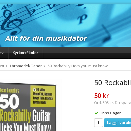
ev
Kyrkor/Skolor
ra
Läromedel/Gehör
50 Rockabilly Licks you must know!
50 Rockabil
50 kr
Ord. 595 kr. Du spara
Finns i lager
Lägg i varuk