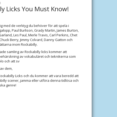
:
ly Licks You Must Know!
g med de verktyg du behöver för att spela i
galopp, Paul Burlison, Grady Martin, James Burton,
arland, Les Paul, Merle Travis, Carl Perkins, Chet
, Chuck Berry, Jimmy Colvard, Danny Gatton och
ttarna inom Rockabilly.
de samling av Rockabilly licks kommer att
n behärskning av vokabuläret och teknikerna som
lo och att sv
 av dem,
ckabilly Licks och du kommer att vara beredd att
billy scener, jamma eller utföra denna tidlösa och
ska genre!