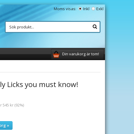
Moms visas:
Inkl
Exkl
Din varukorg är tom!
ly Licks you must know!
r 545 kr (92%)
org »