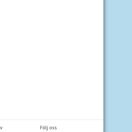
v
Följ oss