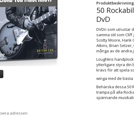
Produktbeskrivning
50 Rockabil
DvD
DVDn som utrustar di
samma stil som Cliff 
Scotty Moore, Hank G
Atkins, Brian Setzer
många av de andra jä
Loughlins handplocka
ytterligare styra di
krävs för att spela so
a
winga med de bästa
Behärska dessa 50 Ro
trampa på alla Rocka
spännande musikali
opiera adressen