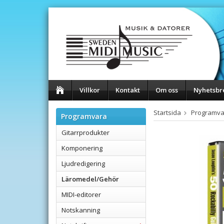
Villkor
Kontakt
Om oss
Nyhetsbr
Startsida
Programva
Programvara
Gitarrprodukter
Komponering
Ljudredigering
Läromedel/Gehör
MIDI-editorer
Notskanning