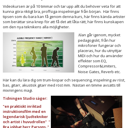
Videokursen är på 10 timmar och tar upp allt du behöver veta för att
kunna göra riktigt bra, proffsiga inspelningar från början. Här finns
tipsen som du bara kan få genom denna kurs, här finns kända artister
som berättar sina knep för att få det att låta rätt, här finns kunskapen
om den nya teknikens alla möjligheter.
lan går igenom, mycket
A
pedagogiskt, från hur
mikrofoner fungerar och
placeras, hur du utnyttjar
MIDI och hur du använder
effekter som EQ,
Compressor&Limiters,
Noise Gates, Reverb etc.
Här kan du lära dig om trum-loopar och sequencing, inspelning av röst,
bas, gitarr, akustisk gitarr med röst mm. Nästan en timme avsätts till
mixningens magi.
Tidningen Studio säger:
"en praktiskt inriktad
instruktionsfilm med en
legendarisk ljudtekniker
och artist i huvudrollen" "
Bra jobbat herr Parsons.."