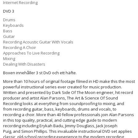
Internet Recording
DVD 3
Drums
Keyboards
Bass
Guitar
Recording Acoustic Guitar With Vocals
Recording A Choir
Approaches To Live Recording
Mixing
Dealing With Disasters
Boxen innehåller 3 st DvD och ett häfte.
More than 10 hours of original footage filmed in HD make this the most
powerful instructional series ever created for music production.
Written and presented by Dark Side Of The Moon engineer, hit record
producer and artist Alan Parsons, The Art & Science Of Sound
Recording looks at everything from soundproofing to mixing, and
from recording guitar, bass, keyboards, drums and vocals, to
recording a choir. More than 40 fellow professionals join Alan Parsons
in this top quality, practical, and cutting edge guide to modern
recording including Erykah Badu, Jimmy Douglass, Jack Joseph
Puig, and Simon Phillips. This invaluable instructional DVD set applies
classic, old-school recording experience to the modern recording