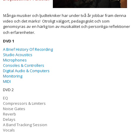
ånga musiker och ljudtekniker har under två år jobbar fram denna
M
video och det märks! Otroligt välgjort, pedagogiskt och som
genomsyras av en härlig ton av musikalitet och personliga reflektioner
.
och erfarenheter
DVD 1
A Brief History Of Recording
Studio Acoustics
Microphones
Consoles & Controllers
Digital Audio & Computers
Monitoring
MIDI
DVD 2
EQ
Compressors & Limiters
Noise Gates
Reverb
Delays
A Band Tracking Session
Vocals