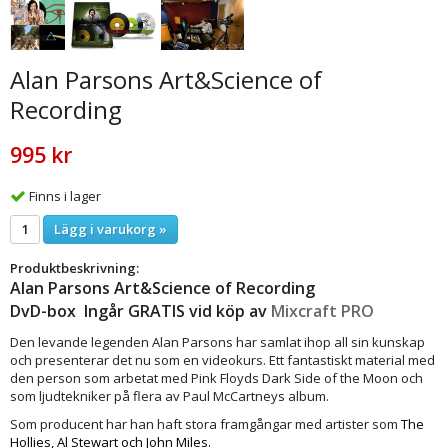
Alan Parsons Art&Science of
Recording
995 kr
Finns i lager
Lägg i varukorg »
Produktbeskrivning:
Alan Parsons Art&Science of Recording
DvD-box Ingår GRATIS vid köp av
Mixcraft PRO
Den levande legenden Alan Parsons har samlat ihop all sin kunskap
och presenterar det nu som en videokurs. Ett fantastiskt material med
den person som arbetat med Pink Floyds Dark Side of the Moon och
som ljudtekniker på flera av Paul McCartneys album.
Som producent har han haft stora framgångar med artister som
The
Hollies
,
Al Stewart
och
John Miles
.