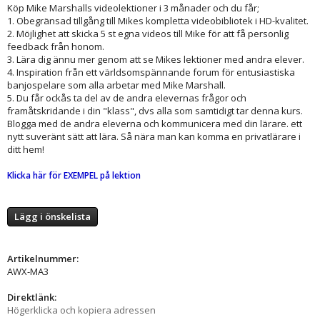
Köp Mike Marshalls videolektioner i 3 månader och du får;
1. Obegränsad tillgång till Mikes kompletta videobibliotek i HD-kvalitet.
2. Möjlighet att skicka 5 st egna videos till Mike för att få personlig
feedback från honom.
3. Lära dig ännu mer genom att se Mikes lektioner med andra elever.
4. Inspiration från ett världsomspännande forum för entusiastiska
banjospelare som alla arbetar med Mike Marshall.
5. Du får ockås ta del av de andra elevernas frågor och
framåtskridande i din "klass", dvs alla som samtidigt tar denna kurs.
Blogga med de andra eleverna och kommunicera med din lärare. ett
nytt suveränt sätt att lära. Så nära man kan komma en privatlärare i
ditt hem!
Klicka här för EXEMPEL på lektion
Lägg i önskelista
Artikelnummer:
AWX-MA3
Direktlänk:
Högerklicka och kopiera adressen