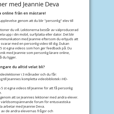
ner med Jeannie Deva
a online från en mästare!
upplevelse genom att du blir "personlig" elev till
tioner du vill. Lektionerna består av välproducerad
a upp i din mobil, surfplatta eller dator. Det blir
kommunikation med Jeannie eftersom du erbjuds att
 svarar med en personlig video till dig. Dukan
l 5 st egna videos som hon ger feedback på. Du
knik med Jeannie som personlig lärare online,
å du ligger.
ngare du alltid velat bli?
deolektioner i 3 månader och du får:
g till Jeannies kompletta videobibliotek i HD-
a 5 st egna videos till Jeannie för att få personlig
.
 genom att se Jeannies lektioner med andra elever.
ett världsomspännande forum för entusiastiska
la arbetar med Jeannie Deva.
el av de andra elevernas frågor och