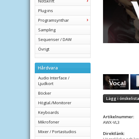
Notskrift
Plug-ins
Programsynthar
Sampling
Sequenser / DAW
Övrigt
Hårdvara
Audio Interface /
Ljudkort
Böcker
Lägg i önskelist
Högtal./Monitorer
Keyboards
Artikelnummer:
Mikrofoner
AWX-VL3
Mixer / Portastudios
Direktlänk: