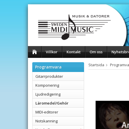
Villkor
Kontakt
Om oss
Nyhetsbr
Startsida
Programva
Programvara
Gitarrprodukter
Komponering
Ljudredigering
Läromedel/Gehör
MIDI-editorer
Notskanning