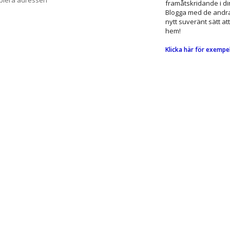
opiera adressen
framåtskridande i din
Blogga med de andra
nytt suveränt sätt at
hem!
Klicka här för exempe