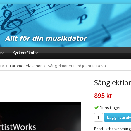
ev
Kyrkor/Skolor
ra
Läromedel/Gehör
Sånglektioner med Jeannie Deva
Sånglektio
895 kr
Finns i lager
Lägg i varuk
Produktbeskrivning