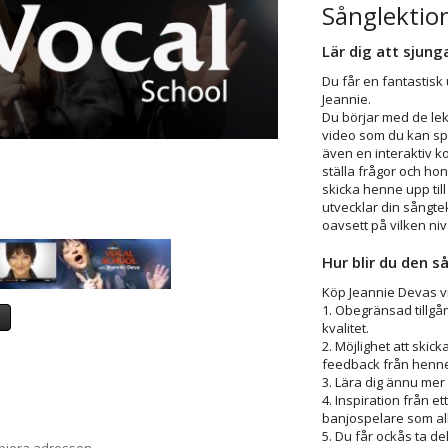
Sånglektio
Lär dig att sjung
Du får en fantastisk 
Jeannie.
Du börjar med de lek
video som du kan spel
även en interaktiv 
ställa frågor och hon
skicka henne upp til
utvecklar din sångte
oavsett på vilken niv
Hur blir du den så
Köp Jeannie Devas vi
1. Obegränsad tillgån
a
kvalitet.
2. Möjlighet att skick
feedback från henne
3. Lära dig ännu mer
4. Inspiration från 
banjospelare som al
5. Du får ockås ta d