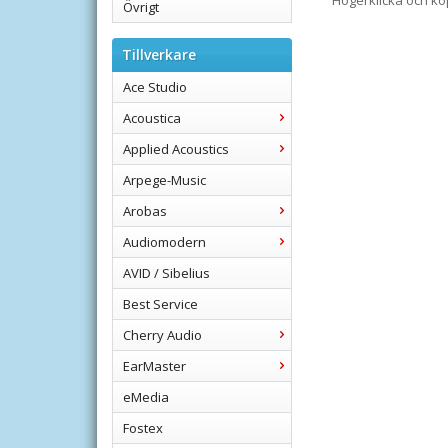
Högerklicka och k
Övrigt
Tillverkare
Ace Studio
Acoustica
Applied Acoustics
Arpege-Music
Arobas
Audiomodern
AVID / Sibelius
Best Service
Cherry Audio
EarMaster
eMedia
Fostex