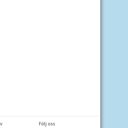
v
Följ oss