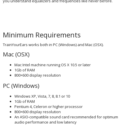
you understand equalizers and frequencies like never before.
Minimum Requirements
TrainYourEars works both in PC (Windows) and Mac (OSX).
Mac (OSX)
Mac Intel machine running OS X 10.5 or later
1Gb of RAM
800×600 display resolution
PC (Windows)
Windows XP, Vista, 7, 8, 8.1 or 10
1Gb of RAM
Pentium 4, Celeron or higher processor
800×600 display resolution
An ASIO-compatible sound card recommended for optimum
audio performance and low latency