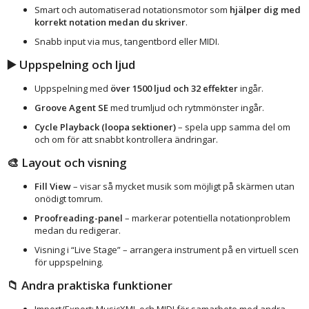
Smart och automatiserad notationsmotor som
hjälper dig med
korrekt notation medan du skriver
.
Snabb input via mus, tangentbord eller MIDI.
▶️
Uppspelning och ljud
Uppspelning med
över 1500 ljud och 32 effekter
ingår.
Groove Agent SE
med trumljud och rytmmönster ingår.
Cycle Playback (loopa sektioner)
– spela upp samma del om
och om för att snabbt kontrollera ändringar.
🎨
Layout och visning
Fill View
– visar så mycket musik som möjligt på skärmen utan
onödigt tomrum.
Proofreading-panel
– markerar potentiella notationproblem
medan du redigerar.
Visning i “Live Stage” – arrangera instrument på en virtuell scen
för uppspelning.
📁
Andra praktiska funktioner
Import/Export: MusicXML och MIDI för samarbete med andra