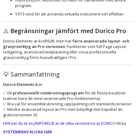
program.
VST3-stöd för att använda virtuella instrument och effekter.
⚠️
Begränsningar jämfört med Dorico Pro
Dorico Elements är kraftfullt, men har
färre avancerade layout- och
gravyrverktyg än Pro-versionen
. Funktioner som full Page Layout-
redigering, avancerad textplacering eller vissa professionella
gravyrverktyg finns huvudsakligen i Pro.
💡 Sammanfattning
Dorico Elements 6
är:
✅ Ett
professionellt notskrivningsprogram
för de flesta kreatörer
(saknar bara de mest avancerade Pro-funktionerna)
✅ Bra val för ensembleskrivning, uppspelning och standardscenarion
✅ Mindre avancerad layout än Pro men betydligt mer kapabel än
gratisversionen SE
HÄR kan du se en JÄMFÖRELSE av de olika versionerna av DORICO
Klicka
SYSTEMKRAV KLICKA HÄR