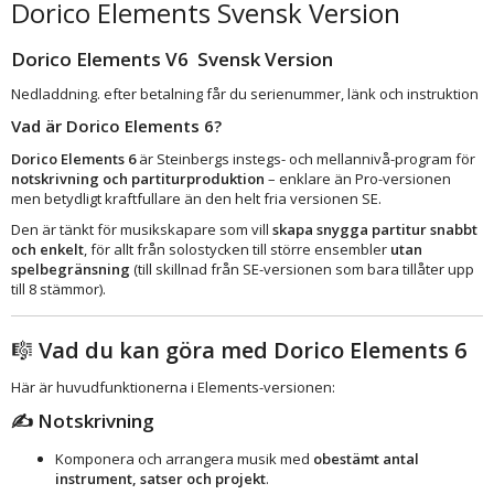
Dorico Elements Svensk Version
Dorico Elements V6 Svensk Version
Nedladdning. efter betalning får du serienummer, länk och instruktion
Vad är Dorico Elements 6?
Dorico Elements 6
är Steinbergs instegs- och mellannivå-program för
notskrivning och partiturproduktion
– enklare än Pro-versionen
men betydligt kraftfullare än den helt fria versionen SE.
Den är tänkt för musikskapare som vill
skapa snygga partitur snabbt
och enkelt
, för allt från solostycken till större ensembler
utan
spelbegränsning
(till skillnad från SE-versionen som bara tillåter upp
till 8 stämmor).
🎼
Vad du kan göra med Dorico Elements 6
Här är huvudfunktionerna i Elements-versionen:
✍️
Notskrivning
Komponera och arrangera musik med
obestämt antal
instrument, satser och projekt
.