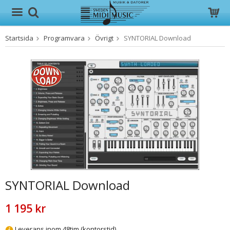
Startsida
Programvara
Övrigt
SYNTORIAL Download
Produkten har blivit tillagd i varukorgen
SYNTORIAL Download
1 195 kr
Leverans inom 48tim (kontorstid)