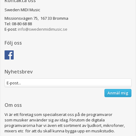
Kontakta oss
Sweden MIDI Music
Missionsvägen 75, 167 33 Bromma
Tel: 08-80 68 88
E-post:
info@swedenmidimusic.se
Följ oss
Nyhetsbrev
Anmäl mig
Om oss
Vi är ett företag som specialiserat oss på de programvaror
som musiker använder sig av idag. Förutom de digitala
programvarorna har vi även ett sortiment av ljudkort, mikrofoner,
mixers etc för att du skall kunna bygga upp en musikstudio.