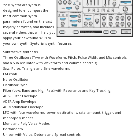
Yes! Syntorial’s synth is
designed to encompass the
most common synth
parameters found on the vast
majoriy of synths, and includes
several videos that will help you
apply your newfound skills to
your own synth. Syntorial’s synth features:
Subtractive synthesis
Three Oscillators (Two with Waveform, Pitch, Pulse Width, and Mix controls,
and a Sub oscillator with Waveform and Volume controls)
Saw, Pulse, Triangle and Sine waveforms
FM knob
Noise Oscillator
Oscillator Sync
Filter (Low, Band and High Pass) with Resonance and Key Tracking
ADSR Filter Envelope
ADSR Amp Envelope
AD Modulation Envelope
LFO with four waveforms, seven destinations, rate, amount, trigger, and
mono/poly modes
Mono and Poly Voice Modes
Portamento
Unison with Voice, Detune and Spread controls