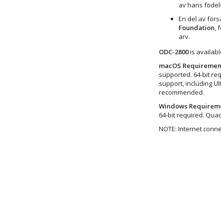
av hans födel
En del av försä
Foundation
, 
arv.
ODC-2800
is availab
macOS Requirement
supported. 64-bit re
support, including U
recommended.
Windows Requireme
64-bit required. Qu
NOTE: Internet connec