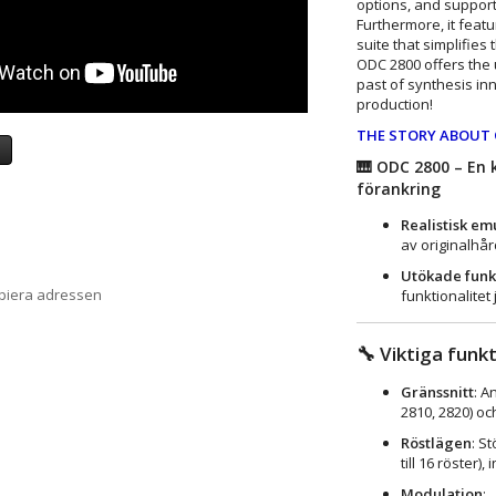
options, and support
Furthermore, it featu
suite that simplifie
ODC 2800 offers the 
past of synthesis inn
production!
THE STORY ABOUT O
a
🎹
ODC 2800 – En k
förankring
Realistisk em
av originalhå
Utökade funk
opiera adressen
funktionalitet
🔧
Viktiga funk
Gränssnitt
: A
2810, 2820) oc
Röstlägen
: S
till 16 röster)
Modulation
: