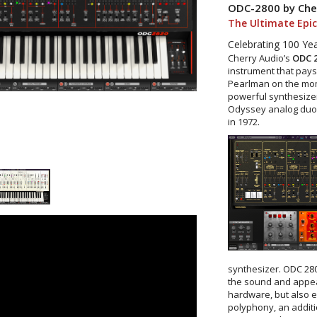
ODC-2800 by Che
The Ultimate Epic
Celebrating 100 Yea
Cherry Audio’s
ODC 
instrument that pays
Pearlman on the mome
powerful synthesizer
Odyssey analog duop
in 1972.
synthesizer. ODC 280
the sound and appear
hardware, but also 
polyphony, an additi