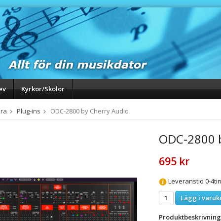
ev
Kyrkor/Skolor
ra
Plug-ins
ODC-2800 by Cherry Audio
ODC-2800 b
695 kr
Leveranstid 0-4ti
Lägg i varuk
Produktbeskrivning