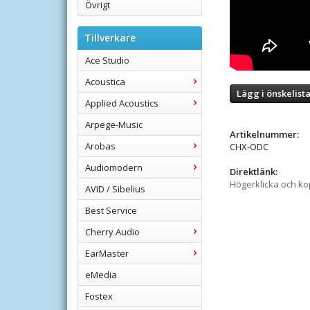
Övrigt
Tillverkare
Ace Studio
Acoustica
Lägg i önskelist
Applied Acoustics
Arpege-Music
Artikelnummer:
Arobas
CHX-ODC
Audiomodern
Direktlänk:
Högerklicka och k
AVID / Sibelius
Best Service
Cherry Audio
EarMaster
eMedia
Fostex