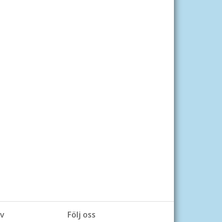
v
Följ oss