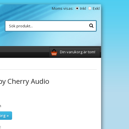
Moms visas:
Inkl
Exkl
Din varukorg är tom!
y Cherry Audio
m
org »
: