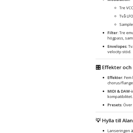
Tre VCO
Två LFO
Sample/
Filter
: Tre emu
högpass, samt
Envelopes
: T
velocity-stöd.
🎛️
Effekter och 
Effekter
: Fem 
chorus/flanger,
MIDI & DAW-i
kompatibilitet.
Presets
: Över 
💡
Hylla till Al
Lanseringen är