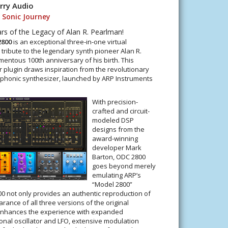
rry Audio
 Sonic Journey
rs of the Legacy of Alan R. Pearlman!
2800
is an exceptional three-in-one virtual
 tribute to the legendary synth pioneer Alan R.
ntous 100th anniversary of his birth. This
 plugin draws inspiration from the revolutionary
honic synthesizer, launched by ARP Instruments
With precision-
crafted and circuit-
modeled DSP
designs from the
award-winning
developer Mark
Barton, ODC 2800
goes beyond merely
emulating ARP’s
“Model 2800”
0 not only provides an authentic reproduction of
ance of all three versions of the original
enhances the experience with expanded
onal oscillator and LFO, extensive modulation