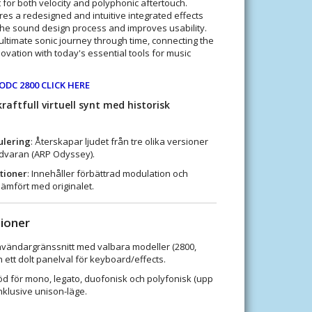
 for both velocity and polyphonic aftertouch.
res a redesigned and intuitive integrated effects
s the sound design process and improves usability.
ultimate sonic journey through time, connecting the
ovation with today's essential tools for music
DC 2800 CLICK HERE
raftfull virtuell synt med historisk
ulering
: Återskapar ljudet från tre olika versioner
rdvaran (ARP Odyssey).
tioner
: Innehåller förbättrad modulation och
 jämfört med originalet.
tioner
nvändargränssnitt med valbara modeller (2800,
h ett dolt panelval för keyboard/effects.
töd för mono, legato, duofonisk och polyfonisk (upp
, inklusive unison-läge.