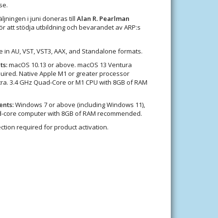
se.
ljningen i juni doneras till
Alan R. Pearlman
för att stödja utbildning och bevarandet av ARP:s
le in AU, VST, VST3, AAX, and Standalone formats.
s:
macOS 10.13 or above. macOS 13 Ventura
quired. Native Apple M1 or greater processor
ltra. 3.4 GHz Quad-Core or M1 CPU with 8GB of RAM
nts:
Windows 7 or above (including Windows 11),
ad-core computer with 8GB of RAM recommended.
tion required for product activation.