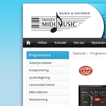
Villkor
Kontakt
Om oss
Nyhetsbr
Startsida
Programva
Programvara
Gitarrprodukter
Komponering
Ljudredigering
Läromedel/Gehör
MIDI-editorer
Notskanning