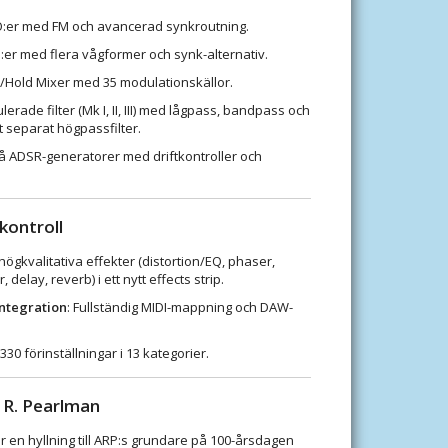
:er med FM och avancerad synkroutning.
:er med flera vågformer och synk-alternativ.
Hold Mixer med 35 modulationskällor.
lerade filter (Mk I, II, III) med lågpass, bandpass och
 separat högpassfilter.
vå ADSR-generatorer med driftkontroller och
kontroll
högkvalitativa effekter (distortion/EQ, phaser,
 delay, reverb) i ett nytt effects strip.
ntegration
: Fullständig MIDI-mappning och DAW-
330 förinställningar i 13 kategorier.
an R. Pearlman
 en hyllning till ARP:s grundare på 100-årsdagen