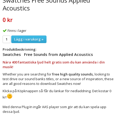
Swatches Free Sounds Applied
Acoustics
0 kr
Finns i lager
Lägg i varukorg »
Produktbeskrivning:
Swatches Free Sounds from Applied Acoustics
Nära 400 fantastiska ljud helt gratis som du kan använda i din
musik!
Whether you are searching for
free high quality sounds,
looking to
test drive our sound banks titles, or a new source of inspiration, these
are all good reasons to download Swatches now!
Klicka på Köpknappen så får du länkar för nedladdning. Det kostar 0
kr!
Med denna Plug-In ingår AAS player som gör att du kan spela upp
dessa ljud.