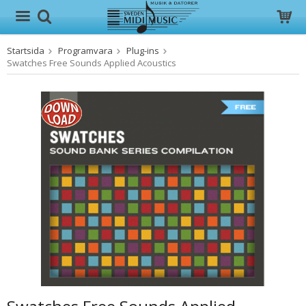
Startsida
Programvara
Plug-ins
Produkten har blivit tillagd i varukorgen
Swatches Free Sounds Applied Acoustics