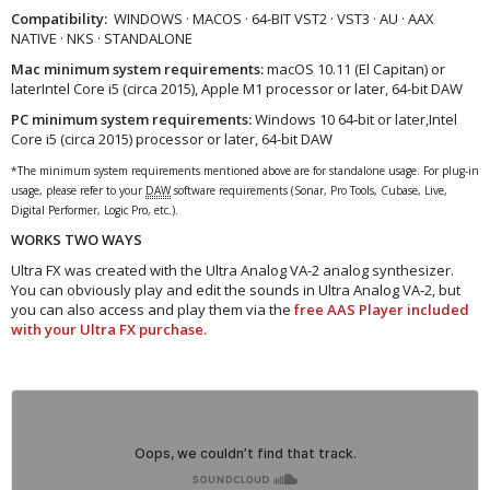
Compatibility:
WINDOWS · MACOS · 64-BIT VST2 · VST3 · AU · AAX
NATIVE · NKS · STANDALONE
Mac minimum system requirements:
macOS 10.11 (El Capitan) or
laterIntel Core i5 (circa 2015), Apple M1 processor or later, 64-bit DAW
PC minimum system requirements:
Windows 10 64‑bit or later,Intel
Core i5 (circa 2015) processor or later, 64-bit DAW
*The minimum system requirements mentioned above are for standalone usage. For plug-in
usage, please refer to your
DAW
software requirements (Sonar, Pro Tools, Cubase, Live,
Digital Performer, Logic Pro, etc.).
WORKS TWO WAYS
Ultra FX was created with the Ultra Analog VA-2 analog synthesizer.
You can obviously play and edit the sounds in Ultra Analog VA-2, but
you can also access and play them via the
free AAS Player included
with your Ultra FX purchase.​