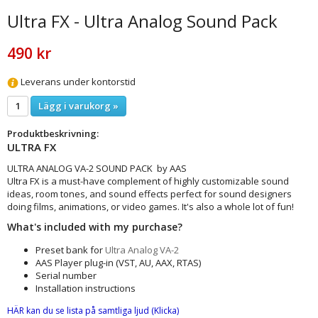
Ultra FX - Ultra Analog Sound Pack
490 kr
Leverans under kontorstid
Lägg i varukorg »
Produktbeskrivning:
ULTRA FX
ULTRA ANALOG VA-2 SOUND PACK by AAS
Ultra FX is a must-have complement of highly customizable sound
ideas, room tones, and sound effects perfect for sound designers
doing films, animations, or video games. It's also a whole lot of fun!
What's included with my purchase?
Preset bank for
Ultra Analog VA-2
AAS Player plug-in (VST, AU, AAX, RTAS)
Serial number
Installation instructions
HÄR kan du se lista på samtliga ljud
(Klicka)