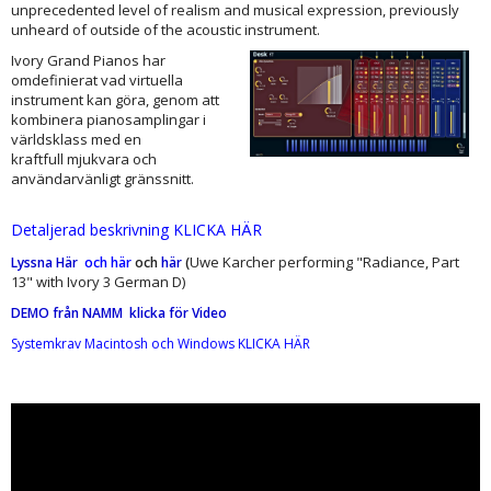
unprecedented level of realism and musical expression, previously
unheard of outside of the acoustic instrument.
Ivory Grand Pianos har
omdefinierat vad virtuella
instrument kan göra, genom att
kombinera pianosamplingar i
världsklass med en
kraftfull mjukvara och
användarvänligt gränssnitt.
Detaljerad beskrivning KLICKA HÄR
Uwe Karcher performing "Radiance, Part
Lyssna Här
och här
och
här
(
13" with Ivory 3 German D)
DEMO från NAMM klicka för Video
Systemkrav Macintosh och Windows KLICKA HÄR