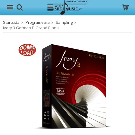
Startsida
Programvara
Sampling
Produkten har blivit tillagd i varukorgen
Ivory 3 German D Grand Piano