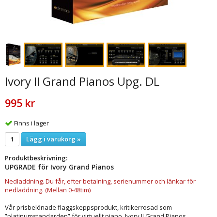
Ivory II Grand Pianos Upg. DL
995 kr
Finns i lager
Lägg i varukorg »
Produktbeskrivning:
UPGRADE för Ivory Grand Pianos
Nedladdning. Du får, efter betalning, serienummer och länkar för
nedladdning. (Mellan 0-48tim)
Vår prisbelönade flaggskeppsprodukt, kritikerrosad som
”platinumstandarden” för virtuellt piano. Ivory II Grand Pianos