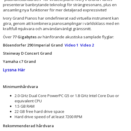
presenterar banbrytande teknologi för strängresonans, plus en
ansamling nya funktioner för mer detaljerad expressivitet!
Ivory Grand Pianos har omdefinierat vad virtuella instrument kan
göra, genom att kombinera pianosamplingar i världsklass med en
kraftfull mjukvara och användarvänligt gränssnitt.
Över
77 Gigabytes
av hänförande akustiska samplade flyglar:
Bösendorfer 290 Imperial Grand
Video 1
Video 2
Steinway D Concert Grand
Yamaha c7 Grand
Lyssna Här
Minimumhårdvara
2.0 GHz Dual Core PowerPC G5 or 1.8 GHz Intel Core Duo or
equivalent CPU
1.5 GB RAM
22 GB free hard drive space
Hard drive speed of at least 7200 RPM
Rekommenderad hårdvara