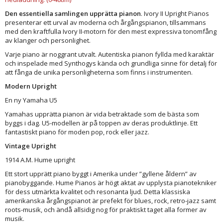
Den essentiella samlingen upprätta pianon
. Ivory II Upright Pianos
presenterar ett urval av moderna och årgångspianon, tillsammans
med den kraftfulla Ivory II-motorn för den mest expressiva tonomfång
av klanger och personlighet.
Varje piano är noggrant utvalt. Autentiska pianon fyllda med karaktär
och inspelade med Synthogys kända och grundliga sinne för detalj för
att fånga de unika personligheterna som finns i instrumenten.
Modern Upright
En ny Yamaha U5
Yamahas upprätta pianon är vida betraktade som de bästa som
byggs i dag. U5-modellen är på toppen av deras produktlinje. Ett
fantastiskt piano för moden pop, rock eller jazz.
Vintage Upright
1914 A.M. Hume upright
Ett stort upprätt piano byggt i Amerika under ”gyllene åldern” av
pianobyggande. Hume Pianos är högt aktat av upplysta pianotekniker
för dess utmärkta kvalitet och resonanta ljud. Detta klassiska
amerikanska årgångspianot är prefekt för blues, rock, retro-jazz samt
roots-musik, och ändå allsidig nog för praktiskt taget alla former av
musik.