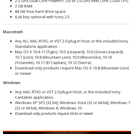
2.5 GHz Dual Core PowerPC G5 or 2.0 GHz Intel Core 2 Duo CPU
2 GB RAM
84 GB free hard drive space
iLok key optional with Ivory 2.5
Macintosh
Any AU, AAX, RTAS, or VST 2.0 plug-in host, or the included Ivory
Standalone application.
Mac OS X 10.4.11 (Tiger), 10.5 (Leopard), 10.6 (Snow Leopard),
10.7 (Lion), 10.8 (Mountain Lion), 10.9 (Mavericks), 10.10
(Yosemite), 10.11 (El Capitan), 10.12 (Sierra)
Download-only products require Mac OS X 10.8 (Mountain Lion)
or newer
Windows
Any AAX, RTAS or VST 2.0 plug-in host, or the included Ivory
Cantabile application.
Windows XP SP2 (32 bit), Windows Vista (32 or 64 bit), Windows 7
(32 or 64 bit), Windows 8, Windows 10
Download-only products require Vista or newer