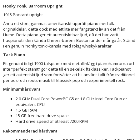
Honky Yonk, Barroom Upright
1915 Packard upright
Ännu ett stort, gammalt amerikanskt upprätt piano med alla
orginaldelar, detta dock med ett lite mer färgstarkt liv än det från
Hume. Detta piano ger ett autentiskt bar-ljud, då det har varit
huspianot i den kända Cheers-baren i Boston under många år. Stämd
i en genuin ’honky tonk’-känsla med rökig whiskykaraktär.
Tack Piano
Ett genuint tidigt 1900-talspiano med metallinlägg i pianohamrarna och
inte ”perfekt stämt” gör detta till en sekelskiftsklassiker. Tackpianot
ger ett autentiskt ljud som fortsätter att bli använt i allt från traditionell
periods- och roots-musik till klassisk pop och experimentell rock.
Minimumhårdvara
2.0 GHz Dual Core PowerPC G5 or 1.8 GHz Intel Core Duo or
equivalent CPU
1.5 GB RAM
15 GB free hard drive space
Hard drive speed of at least 7200 RPM
Rekommenderad hårdvara