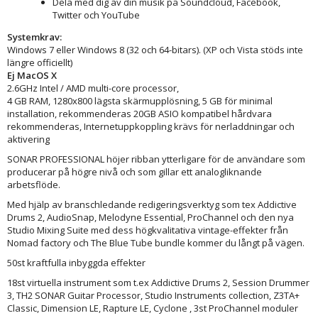
Dela med dig av din musik på Soundcloud, Facebook,
Twitter och YouTube
Systemkrav:
Windows 7 eller Windows 8 (32 och 64-bitars). (XP och Vista stöds inte
längre officiellt)
Ej MacOS X
2.6GHz Intel / AMD multi-core processor,
4 GB RAM, 1280x800 lägsta skärmupplösning, 5 GB för minimal
installation, rekommenderas 20GB ASIO kompatibel hårdvara
rekommenderas, Internetuppkoppling krävs för nerladdningar och
aktivering
SONAR PROFESSIONAL höjer ribban ytterligare för de användare som
producerar på högre nivå och som gillar ett analogliknande
arbetsflöde.
Med hjälp av branschledande redigeringsverktyg som tex Addictive
Drums 2, AudioSnap, Melodyne Essential, ProChannel och den nya
Studio Mixing Suite med dess högkvalitativa vintage-effekter från
Nomad factory och The Blue Tube bundle kommer du långt på vägen.
50st kraftfulla inbyggda effekter
18st virtuella instrument som t.ex Addictive Drums 2, Session Drummer
3, TH2 SONAR Guitar Processor, Studio Instruments collection, Z3TA+
Classic, Dimension LE, Rapture LE, Cyclone , 3st ProChannel moduler