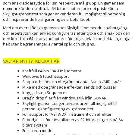
som är skräddarsydda för sin respektive målgrupp. En gemensam
nämnare är den kraftfulla 64-bitars motorn och det prisbelönta
Skylight-gränsnittet som ger användaren full möjlighet till personlig
och inspirerande konfigurering av arbetsflödet.
Med det överskådliga gränssnittet Skylight kommer du snabbt igång
och arbetsytan kan enkelt konfigureras efter tycke och smak och den
den kraftfulla 64-bitars ljudmotorn låter dig spela in perfekta tagningar
helt utan begränsningar av antal spår och plugins.
VAD ÄR NYTT? KLICKA HÄR
Kraftfull 64-bit/384KHz ljudmotor
Windows 8 touch support
Skapa och spela in obegränsat antal Audio-/MIDI-spår
Mixa med obegränsade effekter, sends och bussar
Inbyggd step Sequencer
Drag´n drop filer från windows till/från SONAR
Skylight-gränsnittet ger användaren full möjlighet till
personlig konfigurering av gränssnittet
Full support för VST3/DXi instrument och effekter
Bitbridge - tillåter installation av 32-bitars plug-ins på 64-
bitars system
Fullscreen mode