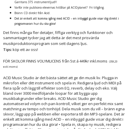
Garritans 375 instrumentljud!!
Varför inte publicera elevernas hitlåtar på ACIDplanet? Fri tillgång.
Bränn CD direkt från Acid.
Det är enkelt att komma igång med ACID – en inbyggd guide visar dig direkt i
programvaran hur du ska göra!
Det finns många fler detaljer, fiffiga verktyg och funktioner och
sammantaget tycker jag att detta är det mest prisvärda
musikproduktionsprogram som sett dagens ljus.
Tips:
köp ett av oss!
FÖR SKOLOR FINNS VOLYMLICENS från 5st á 449kr inkl.moms
(359,20
exkl.moms)
ACID Music Studio är det bästa sättet att ge din musik liv. Plugga in
mikrofon eller ditt instrument och spela in. Redigera ljud och MIDI på
flera spår och lägg till effekter som EQ, reverb, delay och eko. Välj
bland över 3000 medföljande loopar för att bygga upp
musikbakgrunder eller breaks. ACID Music Studio ger dig
automatiserad volym och pan-kontroll, vilket ger en perfekt mix samt
matchning av tempo och tonhöjd. Dela musik som du vill – bränn egna
skivor, lägg upp på webben eller exportera till din MP3-spelare. Det är
enkelt att komma igång med ACID – en inbyggd guide visar dig direkt i
programvaran hur du ska göra! • Spela in, skapa ny musik, redigera