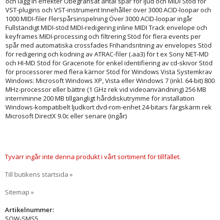
och lägg in effekter Obegränsat antal spår för ljud och MIDI Stöd för
VST-plugins och VST-instrument Innehåller över 3000 ACID-loopar och
1000 MIDI-filer Flerspårsinspelning Över 3000 ACID-loopar ingår
Fullständigt MIDI-stöd MIDI-redigering inline MIDI Track envelope och
keyframes MIDI-processing och filtrering Stöd för flera events per
spår med automatiska crossfades Frihandsritning av envelopes Stöd
för redigering och kodning av ATRAC-filer (.aa3) för t ex Sony NET-MD
och HI-MD Stöd för Gracenote för enkel identifiering av cd-skivor Stöd
för processorer med flera kärnor Stöd för Windows Vista Systemkrav
Windows: Microsoft Windows XP, Vista eller Windows 7 (inkl. 64-bit) 800
MHz-processor eller bättre (1 GHz rek vid videoanvändning) 256 MB
internminne 200 MB tillgängligt hårddiskutrymme för installation
Windows-kompatibelt ljudkort dvd-rom-enhet 24-bitars färgskärm rek
Microsoft DirectX 9.0c eller senare (ingår)
Tyvärr ingår inte denna produkt i vårt sortiment för tillfället.
Till butikens startsida »
Sitemap »
Artikelnummer:
SOW-SMS5