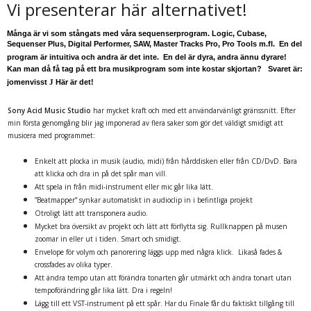
Vi presenterar här alternativet!
Många är vi som stångats med våra sequenserprogram.
Logic, Cubase,
Sequenser Plus, Digital Performer, SAW, Master Tracks Pro, Pro Tools m.fl.
En del
program är intuitiva och andra är det inte. En del är dyra, andra ännu dyrare!
Kan man då få tag på ett bra musikprogram som inte kostar skjortan? Svaret är:
jomenvisst
J
Här är det!
Sony Acid Music Studio
har mycket kraft och med ett användarvänligt gränssnitt. Efter
min första genomgång blir jag imponerad av flera saker som gör det väldigt smidigt att
musicera med programmet:
Enkelt att plocka in musik (audio, midi) från hårddisken eller från CD/DvD. Bara
att klicka och dra in på det spår man vill.
Att spela in från midi-instrument eller mic går lika lätt.
”Beatmapper” synkar automatiskt in audioclip in i befintliga projekt
Otroligt lätt att transponera audio.
Mycket bra översikt av projekt och lätt att förflytta sig. Rullknappen på musen
zoomar in eller ut i tiden. Smart och smidigt.
Envelope för volym och panorering läggs upp med några klick. Likaså fades &
crossfades av olika typer.
Att ändra tempo utan att förändra tonarten går utmärkt och ändra tonart utan
tempoförändring går lika lätt. Dra i regeln!
Lägg till ett VST-instrument på ett spår. Har du Finale får du faktiskt tillgång till