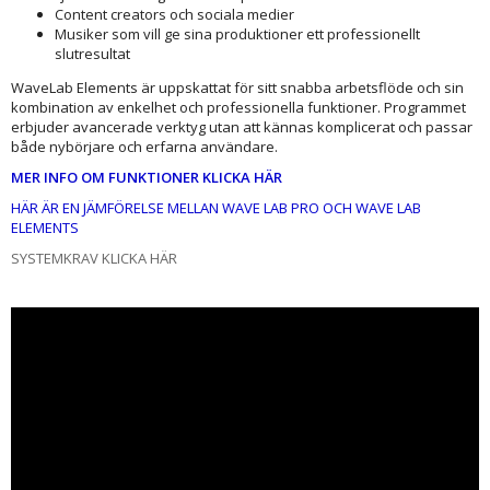
Content creators och sociala medier
Musiker som vill ge sina produktioner ett professionellt
slutresultat
WaveLab Elements är uppskattat för sitt snabba arbetsflöde och sin
kombination av enkelhet och professionella funktioner. Programmet
erbjuder avancerade verktyg utan att kännas komplicerat och passar
både nybörjare och erfarna användare.
MER INFO OM FUNKTIONER KLICKA HÄR
HÄR ÄR EN JÄMFÖRELSE MELLAN WAVE LAB PRO OCH WAVE LAB
ELEMENTS
SYSTEMKRAV KLICKA HÄR