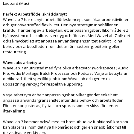
Leopard (Mac).
Perfekt Arbetsflöde, skräddarsytt
WaveLab 7 har ett nytt arbetsflödeskoncept som ökar produktiviteten
och ger oöverträffad flexibilitet. Den nya strategin innehåller en
kraftfull hantering av arbetsytan, ett anpassningsbart flikområde, ett
hjälpsystem och skalbara verktyg och fönster. Med WaveLab 7 blir det
också mycket lätt att anpassa användargränssnittet exakt till dina
behov och arbetsflöden - om det är för mastering, editering eller
restaurering.
WaveLabs arbetsyta
WaveLab 7 är utrustad med fyra olika arbetsytor (workspaces); Audio
File, Audio Montage, Batch Processor och Podcast. Varje arbetsyta är
dedikerad till ett specifikt jobb inom WaveLab och ger en rik
uppsättning verktyg för respektive uppdrag.
Varje arbetsyta är helt anpassningsbar, vilket gör det enkelt att
anpassa användargränssnittet efter dina behov och arbetsflöden.
Fönster kan justeras, flyttas och sparas som en skiss för senare
återkallning.
WaveLab 7 kommer också med ett brett utbud av funktionsflikar som
kan placeras inom det nya flikområdet och ger en snabb åtkomst till
de viktigaste verktygen.