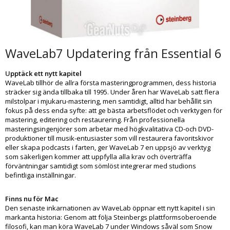
WaveLab7 Updatering från Essential 6
U
pptäck ett nytt kapitel
WaveLab tillhör de allra första masteringprogrammen, dess historia
sträcker sig ända tillbaka till 1995. Under åren har WaveLab satt flera
milstolpar i mjukaru-mastering, men samtidigt, alltid har behållit sin
fokus på dess enda syfte: att ge bästa arbetsflödet och verktygen för
mastering, editering och restaurering. Från professionella
masteringsingenjörer som arbetar med högkvalitativa CD-och DVD-
produktioner till musik-entusiaster som vill restaurera favoritskivor
eller skapa podcasts i farten, ger WaveLab 7 en uppsjö av verktyg
som säkerligen kommer att uppfylla alla krav och överträffa
förväntningar samtidigt som sömlöst integrerar med studions
befintliga inställningar.
Finns nu för Mac
Den senaste inkarnationen av WaveLab öppnar ett nytt kapitel i sin
markanta historia: Genom att följa Steinbergs plattformsoberoende
filosofi, kan man köra WaveLab 7 under Windows såväl som Snow