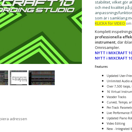
stabilitet, vilket g
och med kvalitet på 
anpassningsfunktion
som är i samklang m
KLICKA för VIDEO
om 
Komplett inspelnings
professionella effe
instrument
, där ibl
Omnisampler.
NYTT I MIXCRAFT 10
NYTT i MIXCRAFT 10
Features
Updated User-Frien
Unlimited Audio a
Over 7,500 loops, 
16 Virtual Instrum
Vocoder Tracks
Curved, Tempo, an
Per-Track Parametr
Live Performance 
opiera adressen
Updated Piano Rol
Video Editing
New - Integrated Mi