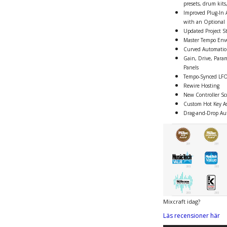
presets, drum kit
Improved Plug-In 
with an Optional 
Updated Project S
Master Tempo Env
Curved Automati
Gain, Drive, Para
Panels
Tempo-Synced LFO
Rewire Hosting
New Controller Scr
Custom Hot Key A
Drag-and-Drop Au
Mixcraft idag?
Läs recensioner här