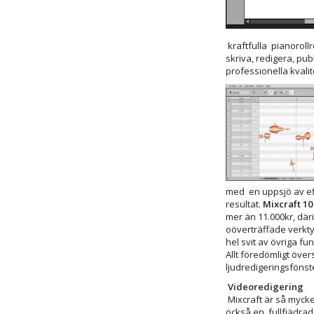
kraftfulla pianoroll
skriva, redigera, pub
professionella kvalit
med en uppsjö av eff
resultat.
Mixcraft 10
mer än 11.000kr, där
oöverträffade verkty
hel svit av övriga funk
Allt föredömligt övers
ljudredigeringsfönst
Videoredigering
Mixcraft är så myck
också en fullfjädrad