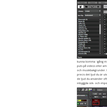
kunna komma igång med 
puts på videos eller am
och musikbakgrunder. En
precis det ljud du är ute
de ljud du använder ofta
inbyggda sök- och imp