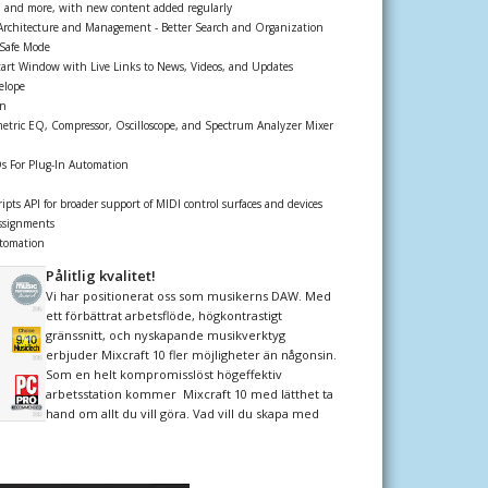
s, and more, with new content added regularly
Architecture and Management - Better Search and Organization
Safe Mode
tart Window with Live Links to News, Videos, and Updates
elope
on
metric EQ, Compressor, Oscilloscope, and Spectrum Analyzer Mixer
s For Plug-In Automation
ipts API for broader support of MIDI control surfaces and devices
ssignments
tomation
Pålitlig kvalitet!
Vi har positionerat oss som musikerns DAW. Med
ett förbättrat arbetsflöde, högkontrastigt
gränssnitt, och nyskapande musikverktyg
erbjuder Mixcraft 10 fler möjligheter än någonsin.
Som en helt kompromisslöst högeffektiv
arbetsstation kommer Mixcraft 10 med lätthet ta
hand om allt du vill göra. Vad vill du skapa med