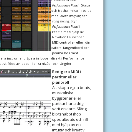
Performance Panel
. Skapa
och trasha mixar i realtid
med
audio warping
och
song slicing
. Styr
Performance Panel
i
realtid med hjälp av
Novation Launchpad
MIDIcontroller eller din
dators tangentbord och
jamma loss med
tuella instrument. Spela in loopar direkt i Performance
tivt flöde av loopar i olika nivåer och längder.
Redigera MIDI i
partitur eller
pianoroll
Att skapa egna beats,
musikaliska
byggstenar eller
partitur har aldrig
varit enklare. Släng
blixtsnabbt ihop
specialbeats och riff
med hjälp av en
intuitiv och kreativ