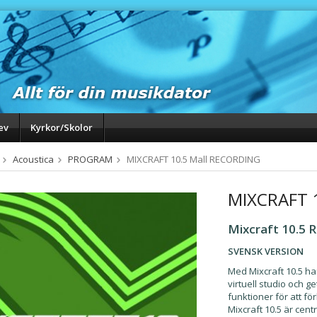
ev
Kyrkor/Skolor
Acoustica
PROGRAM
MIXCRAFT 10.5 Mall RECORDING
MIXCRAFT 
Mixcraft 10.5 
SVENSK VERSION
Med Mixcraft 10.5 h
virtuell studio och 
funktioner för att fö
Mixcraft 10.5 är cen