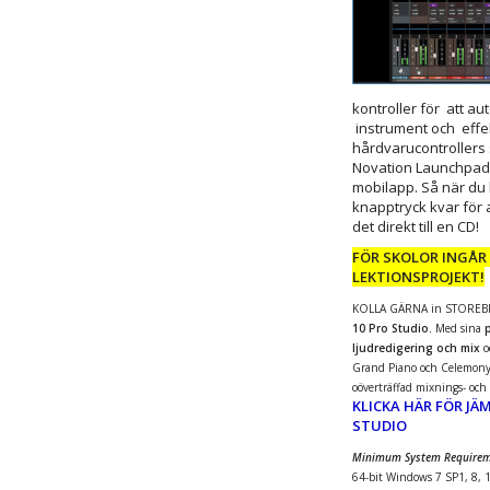
kontroller för att au
instrument och effe
hårdvarucontrollers
Novation Launchpad 
mobilapp. Så när du h
knapptryck kvar för at
det direkt till en CD!
FÖR SKOLOR INGÅR
LEKTIONSPROJEKT!
KOLLA GÄRNA in STOREBR
10 Pro Studio.
Med sina
p
ljudredigering och mix
o
Grand Piano och Celemonys 
oöverträffad mixnings- och 
KLICKA HÄR FÖR
JÄ
STUDIO
Minimum System Requirem
64-bit Windows 7 SP1, 8