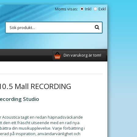
Moms visas:
Inkl
Exkl
Din varukorg är tom!
10.5 Mall RECORDING
Recording Studio
ar Acoustica tagit en redan häpnadsväckande
gett den ett fräscht utseende med en rad nya
rbättra din musikupplevelse. Varje förbättring i
trerad på inspiration, användarvänlighet och