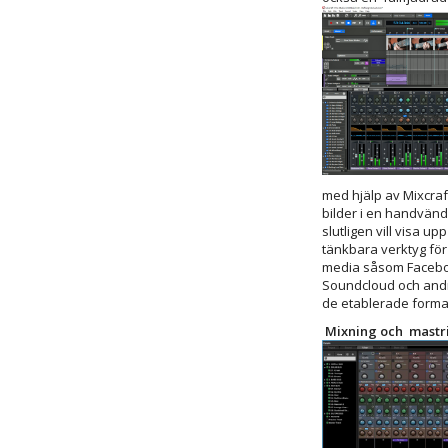
med hjälp av Mixcraf
bilder i en handvändn
slutligen vill visa up
tänkbara verktyg för 
media såsom Facebo
Soundcloud och andr
de etablerade forma
Mixning och mastr