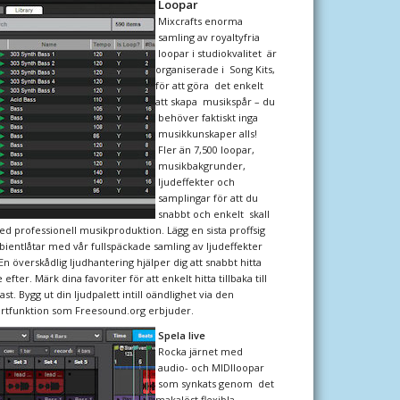
Loopar
Mixcrafts enorma
samling av royaltyfria
loopar i studiokvalitet är
organiserade i Song Kits,
för att göra det enkelt
att skapa musikspår – du
behöver faktiskt inga
musikkunskaper alls!
Fler än 7,500 loopar,
musikbakgrunder,
ljudeffekter och
samplingar för att du
snabbt och enkelt skall
professionell musikproduktion. Lägg en sista proffsig
bientlåtar med vår fullspäckade samling av ljudeffekter
 överskådlig ljudhantering hjälper dig att snabbt hitta
 efter. Märk dina favoriter för att enkelt hitta tillbaka till
st. Bygg ut din ljudpalett intill oändlighet via den
ortfunktion som Freesound.org erbjuder.
Spela live
Rocka järnet med
audio- och MIDIloopar
som synkats genom det
makalöst flexibla