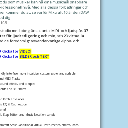
ör att du som musiker kan nå dina musikmål snabbare
professionell nivå. Med alla dessa förbättringar och
er kommer du att se varför Mixcraft 10 är den DAW
ed dig
10.5
studio med obegränsat antal MIDI- och ljudspår.
37
kter för ljudredigering och mix
, och
23 virtuella
and de föredömligt användarvänliga Alpha- och
 Klicka för
VIDEO!
 Klicka för
BILDER och TEXT
dly Interface: more intuitive, customizable, and scalable
nd MIDI Tracks
sound effects, and samples
ents and 36 Effects
d Pitch Envelopes
ic EQ & Oscilloscope
Panel
l, Step Editor, and Music Notation panels
xcraft Store - additional virtual instruments, effects, loops,