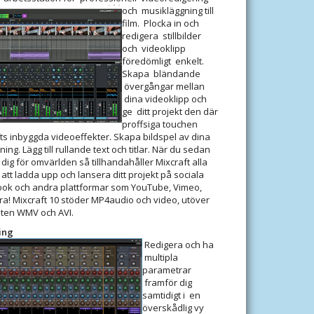
och
musikläggning till
film. Plocka in och
redigera stillbilder
och videoklipp
föredömligt enkelt.
Skapa bländande
övergångar mellan
dina videoklipp och
ge ditt projekt den där
proffsiga touchen
ts inbyggda videoeffekter. Skapa bildspel av dina
ing. Lägg till rullande text och titlar. När du sedan
p dig för omvärlden så tillhandahåller Mixcraft alla
att ladda upp och lansera ditt projekt på sociala
ok och andra plattformar som YouTube, Vimeo,
a! Mixcraft 10 stöder MP4audio och video, utöver
ten WMV och AVI.
ing
Redigera och ha
multipla
parametrar
framför dig
samtidigt i en
överskådlig vy