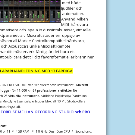
med både
ljudfiler och
automation.
Använd vilken
MIDI hårdvaru-
tomatisera och spela in dussintals mixar, virtuella
ktparametrar. Mixcraft stöder en uppsjö av
 såsom all Mackie Controlkompatibel hårdvara,
och Acoustica’s unika Mixcraft Remote
ar ditt mästerverk färdigt är det bara ett
t publicera det till ditt favoritformat eller bränn ner
 LÄRARHANDLEDNING MED 13 FÄRDIGA
OR PRO STUDIO med fler effekter och instrument
Mixcraft
luggar för 11.000 kr
,
67 professionella effekter för
ch
23 virtuella instrument
, däribland högklassiga Pianissimo
Melodyne Essentials, erbjuder Mixcraft 10 Pro Studio offers
mastringskraft.
MFÖRELSE MELLAN RECORDING STUDIO och PRO
ents
, 10 or 11 * 4GB RAM * 1.8 GHz Dual Core CPU * Sound card,