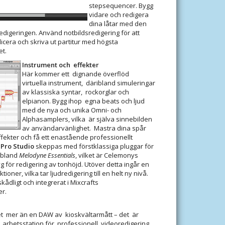
stepsequencer. Bygg
vidare och redigera
dina låtar med den
redigeringen. Använd notbildsredigering för att
licera och skriva ut partitur med högsta
et.
Instrument och effekter
Här kommer ett dignande överflöd
virtuella instrument, däribland simuleringar
av klassiska syntar, rockorglar och
elpianon. Bygg ihop egna beats och ljud
med de nya och unika Omni- och
Alphasamplers, vilka är själva sinnebilden
av användarvänlighet. Mastra dina spår
ekter och få ett enastående professionellt
 Pro Studio
skeppas med förstklassiga pluggar för
ibland
Melodyne Essentials
, vilket är Celemonys
g för redigering av tonhöjd. Utöver detta ingår en
tioner, vilka tar ljudredigering till en helt ny nivå.
kådligt och integrerat i Mixcrafts
er.
et mer än en DAW av kioskvältarmått – det är
 arbetsstation för professionell videoredigering