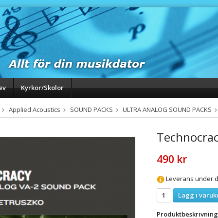
ev
Kyrkor/Skolor
Applied Acoustics
SOUND PACKS
ULTRA ANALOG SOUND PACKS
Technocrac
490 kr
Leverans under da
Lägg i varuk
Produktbeskrivning