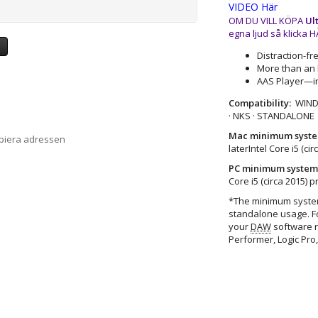
VIDEO Här
OM DU VILL KÖPA
Ul
egna ljud så klicka 
a
Distraction-fr
More than an 
AAS Player—i
Compatibility:
WINDOW
· NKS · STANDALONE
Mac minimum syste
opiera adressen
laterIntel Core i5 (ci
PC minimum system
Core i5 (circa 2015) 
*The minimum syste
standalone usage. Fo
your
DAW
software r
Performer, Logic Pro, 