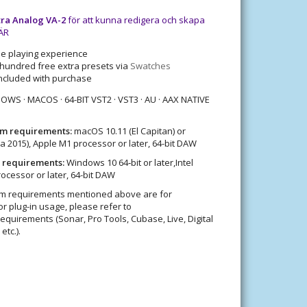
tra Analog VA-2
för att kunna redigera och skapa
HÄR
ee playing experience
hundred free extra presets via
Swatches
ncluded with purchase
S · MACOS · 64-BIT VST2 · VST3 · AU · AAX NATIVE
m requirements:
macOS 10.11 (El Capitan) or
rca 2015), Apple M1 processor or later, 64-bit DAW
 requirements:
Windows 10 64‑bit or later,Intel
processor or later, 64-bit DAW
m requirements mentioned above are for
r plug-in usage, please refer to
equirements (Sonar, Pro Tools, Cubase, Live, Digital
etc.).