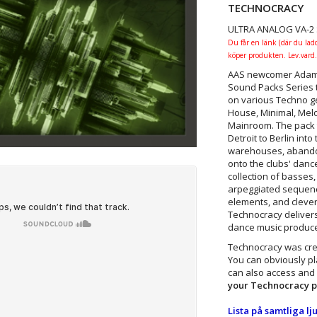
TECHNOCRACY
ULTRA ANALOG VA-2
Du får en länk (där du lad
köper produkten. Lev.vard.
AAS newcomer Adam P
Sound Packs Series t
on various
Techno g
House, Minimal, Melo
Mainroom. The pack t
Detroit to Berlin into
warehouses, abandon
onto the clubs' dance
collection of basses,
arpeggiated sequenc
elements, and cleverl
Technocracy delivers
dance music produce
Technocracy was crea
You can obviously pl
can also access and 
your Technocracy p
Lista på samtliga lju