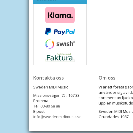
Kontakta oss
Om oss
Sweden MIDI Music
Vi är ett företag 
använder sig av id
Missionsvägen 75, 167 33
sortiment av ljudko
Bromma
upp en musikstudi
Tel: 08-80 68 88
E-post:
Sweden MIDI Music
info@swedenmidimusic.se
Grundades 1987