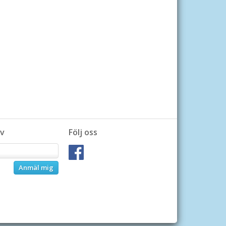
v
Följ oss
Anmäl mig