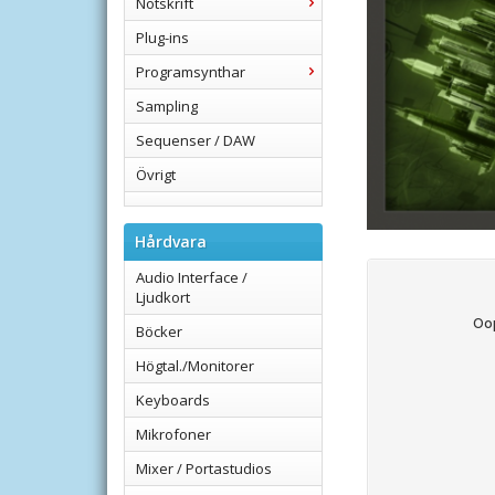
Notskrift
Plug-ins
Programsynthar
Sampling
Sequenser / DAW
Övrigt
Hårdvara
Audio Interface /
Ljudkort
Böcker
Högtal./Monitorer
Keyboards
Mikrofoner
Mixer / Portastudios