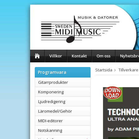
Villkor
Kontakt
Om oss
Nyhetsbr
Startsida
Tillverkare
Programvara
Gitarrprodukter
Komponering
Ljudredigering
Läromedel/Gehör
MIDI-editorer
Notskanning