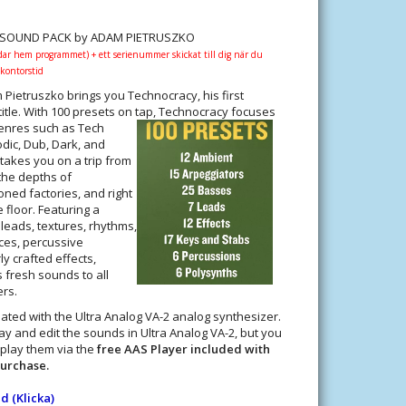
 SOUND PACK by ADAM PIETRUSZKO
dar hem programmet) + ett serienummer skickat till dig när du
kontorstid
ietruszko brings you Technocracy, his first
itle. With 100 presets on tap, Technocracy focuses
enres such as Tech
dic, Dub, Dark, and
akes you on a trip from
 the depths of
ed factories, and right
 floor. Featuring a
 leads, textures, rhythms,
es, percussive
y crafted effects,
 fresh sounds to all
rs.
ted with the Ultra Analog VA-2 analog synthesizer.
ay and edit the sounds in Ultra Analog VA-2, but you
play them via the
free AAS Player included with
urchase.
d (Klicka)