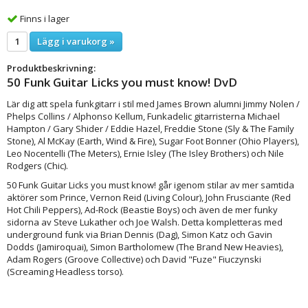
Finns i lager
Lägg i varukorg »
Produktbeskrivning:
50 Funk Guitar Licks you must know! DvD
Lär dig att spela funkgitarr i stil med James Brown alumni Jimmy Nolen /
Phelps Collins / Alphonso Kellum, Funkadelic gitarristerna Michael
Hampton / Gary Shider / Eddie Hazel, Freddie Stone (Sly & The Family
Stone), Al McKay (Earth, Wind & Fire), Sugar Foot Bonner (Ohio Players),
Leo Nocentelli (The Meters), Ernie Isley (The Isley Brothers) och Nile
Rodgers (Chic).
50 Funk Guitar Licks you must know! går igenom stilar av mer samtida
aktörer som Prince, Vernon Reid (Living Colour), John Frusciante (Red
Hot Chili Peppers), Ad-Rock (Beastie Boys) och även de mer funky
sidorna av Steve Lukather och Joe Walsh. Detta kompletteras med
underground funk via Brian Dennis (Dag), Simon Katz och Gavin
Dodds (Jamiroquai), Simon Bartholomew (The Brand New Heavies),
Adam Rogers (Groove Collective) och David "Fuze" Fiuczynski
(Screaming Headless torso).