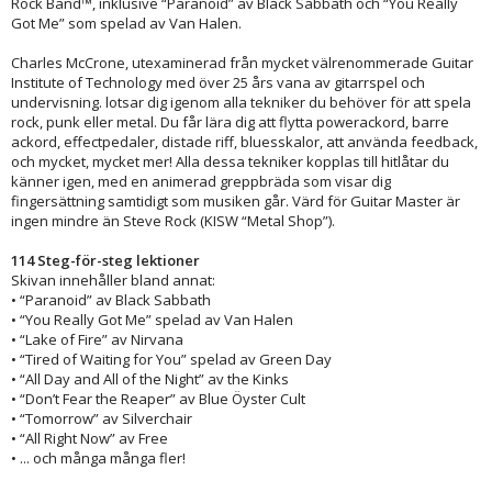
Rock Band™, inklusive “Paranoid” av Black Sabbath och “You Really
Got Me” som spelad av Van Halen.
Charles McCrone, utexaminerad från mycket välrenommerade Guitar
Institute of Technology med över 25 års vana av gitarrspel och
undervisning. lotsar dig igenom alla tekniker du behöver för att spela
rock, punk eller metal. Du får lära dig att flytta powerackord, barre
ackord, effectpedaler, distade riff, bluesskalor, att använda feedback,
och mycket, mycket mer! Alla dessa tekniker kopplas till hitlåtar du
känner igen, med en animerad greppbräda som visar dig
fingersättning samtidigt som musiken går. Värd för Guitar Master är
ingen mindre än Steve Rock (KISW “Metal Shop”).
114 Steg-för-steg lektioner
Skivan innehåller bland annat:
• “Paranoid” av Black Sabbath
• “You Really Got Me” spelad av Van Halen
• “Lake of Fire” av Nirvana
• “Tired of Waiting for You” spelad av Green Day
• “All Day and All of the Night” av the Kinks
• “Don’t Fear the Reaper” av Blue Öyster Cult
• “Tomorrow” av Silverchair
• “All Right Now” av Free
• ... och många många fler!