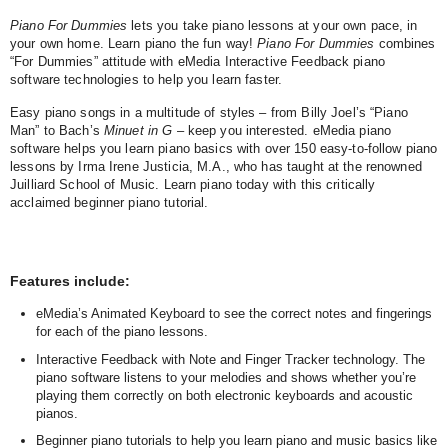
Piano For Dummies
lets you take piano lessons at your own pace, in
your own home. Learn piano the fun way!
Piano For Dummies
combines
“For Dummies” attitude with eMedia Interactive Feedback piano
software technologies to help you learn faster.
Easy piano songs in a multitude of styles – from Billy Joel’s “Piano
Man” to Bach’s
Minuet in G
– keep you interested. eMedia piano
software helps you learn piano basics with over 150 easy-to-follow piano
lessons by Irma Irene Justicia, M.A., who has taught at the renowned
Juilliard School of Music. Learn piano today with this critically
acclaimed beginner piano tutorial.
Features include:
eMedia’s Animated Keyboard to see the correct notes and fingerings
for each of the piano lessons.
Interactive Feedback with Note and Finger Tracker technology. The
piano software listens to your melodies and shows whether you’re
playing them correctly on both electronic keyboards and acoustic
pianos.
Beginner piano tutorials to help you learn piano and music basics like