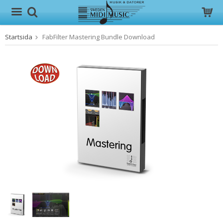
Startsida
FabFilter Mastering Bundle Download
Produkten har blivit tillagd i varukorgen