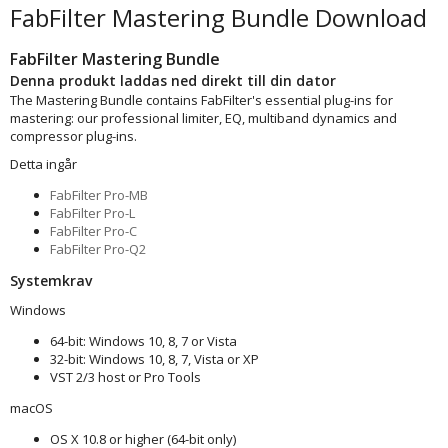
FabFilter Mastering Bundle Download
FabFilter Mastering Bundle
Denna produkt laddas ned direkt till din dator
The Mastering Bundle contains FabFilter's essential plug-ins for
mastering: our professional limiter, EQ, multiband dynamics and
compressor plug-ins.
Detta ingår
FabFilter Pro-MB
FabFilter Pro-L
FabFilter Pro-C
FabFilter Pro-Q2
Systemkrav
Windows
64-bit: Windows 10, 8, 7 or Vista
32-bit: Windows 10, 8, 7, Vista or XP
VST 2/3 host or Pro Tools
macOS
OS X 10.8 or higher (64-bit only)