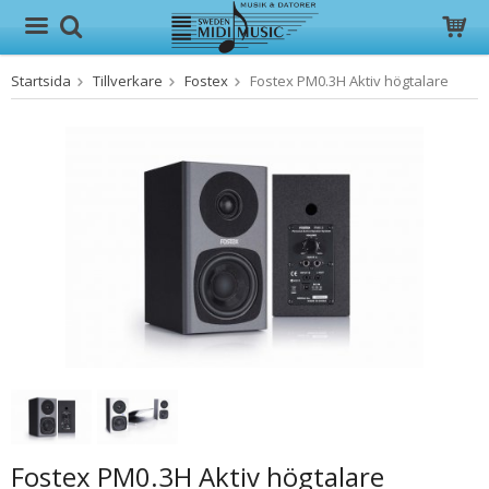
Startsida
Tillverkare
Fostex
Fostex PM0.3H Aktiv högtalare
Produkten har blivit tillagd i varukorgen
Fostex PM0.3H Aktiv högtalare