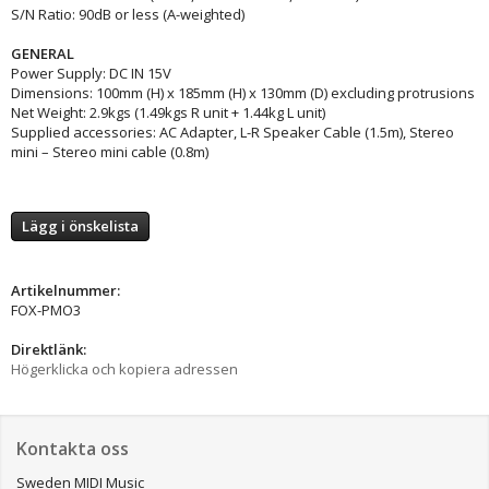
S/N Ratio: 90dB or less (A-weighted)
GENERAL
Power Supply: DC IN 15V
Dimensions: 100mm (H) x 185mm (H) x 130mm (D) excluding protrusions
Net Weight: 2.9kgs (1.49kgs R unit + 1.44kg L unit)
Supplied accessories: AC Adapter, L-R Speaker Cable (1.5m), Stereo
mini – Stereo mini cable (0.8m)
Lägg i önskelista
Artikelnummer:
FOX-PMO3
Direktlänk:
Högerklicka och kopiera adressen
Kontakta oss
Sweden MIDI Music