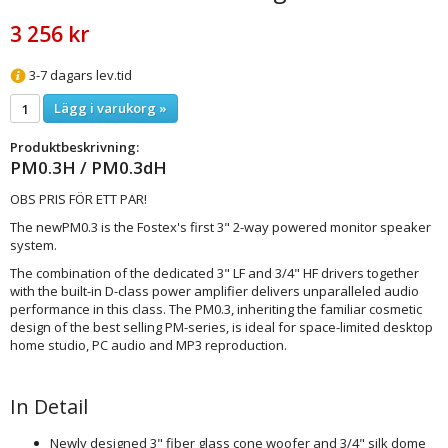
3 256 kr
3-7 dagars lev.tid
Lägg i varukorg »
Produktbeskrivning:
PM0.3H / PM0.3dH
OBS PRIS FÖR ETT PAR!
The newPM0.3 is the Fostex's first 3" 2-way powered monitor speaker
system.
The combination of the dedicated 3" LF and 3/4" HF drivers together
with the built-in D-class power amplifier delivers unparalleled audio
performance in this class. The PM0.3, inheriting the familiar cosmetic
design of the best selling PM-series, is ideal for space-limited desktop
home studio, PC audio and MP3 reproduction.
In
Detail
Newly designed 3" fiber glass cone woofer and 3/4" silk dome