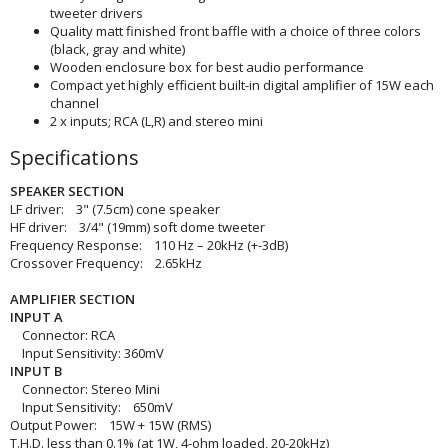
tweeter drivers
Quality matt finished front baffle with a choice of three colors
(black, gray and white)
Wooden enclosure box for best audio performance
Compact yet highly efficient built-in digital amplifier of 15W each
channel
2 x inputs; RCA (L,R) and stereo mini
Specifications
SPEAKER SECTION
LF driver: 3" (7.5cm) cone speaker
HF driver: 3/4" (19mm) soft dome tweeter
Frequency Response: 110 Hz – 20kHz (+-3dB)
Crossover Frequency: 2.65kHz
AMPLIFIER SECTION
INPUT A
Connector: RCA
Input Sensitivity: 360mV
INPUT B
Connector: Stereo Mini
Input Sensitivity: 650mV
Output Power: 15W + 15W (RMS)
T.H.D. less than 0.1% (at 1W, 4-ohm loaded, 20-20kHz)