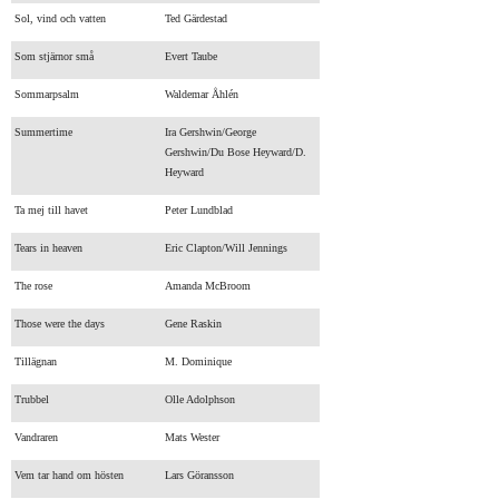
Sol, vind och vatten
Ted Gärdestad
Som stjärnor små
Evert Taube
Sommarpsalm
Waldemar Åhlén
Summertime
Ira Gershwin/George
Gershwin/Du Bose Heyward/D.
Heyward
Ta mej till havet
Peter Lundblad
Tears in heaven
Eric Clapton/Will Jennings
The rose
Amanda McBroom
Those were the days
Gene Raskin
Tillägnan
M. Dominique
Trubbel
Olle Adolphson
Vandraren
Mats Wester
Vem tar hand om hösten
Lars Göransson