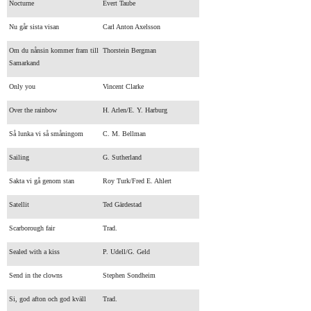
Nocturne
Evert Taube
Nu går sista visan
Carl Anton Axelsson
Om du nånsin kommer fram till
Thorstein Bergman
Samarkand
Only you
Vincent Clarke
Over the rainbow
H. Arlen/E. Y. Harburg
Så lunka vi så småningom
C. M. Bellman
Sailing
G. Sutherland
Sakta vi gå genom stan
Roy Turk/Fred E. Ahlert
Satellit
Ted Gärdestad
Scarborough fair
Trad.
Sealed with a kiss
P. Udell/G. Geld
Send in the clowns
Stephen Sondheim
Si, god afton och god kväll
Trad.