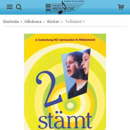
Startsida
Hårdvara
Böcker
Tvåstämt 1
Produkten har blivit tillagd i varukorgen