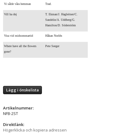
Vi sålde våra hemman
Trad.
Vill ha dej
T. Ekman/J. Hagleitner/C.
Sandelin/A. Uddberg/G.
Hamilton/D. Söderström
Visa vid midsommartid
Håkan Norlén
Where have all the flowers
Pete Seeger
gone?
Lägg i önskelista
Artikelnummer:
NFB-2ST
Direktlänk:
Högerklicka och kopiera adressen