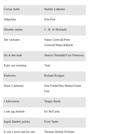
Cotton fields
Huddie Ledbetter
Dalpolska
Pim-Pim
Deirdres samba
C. B. de Hollanda
Det vackraste
Nanne Grönvall/Peter
Grönvall/Maria Rådsten
Du är den ende
Marcus Österdahl/Curt Petersson
Early one morning
Trad.
Edelweiss
Richard Rodgers
Hotel California
Don Felder/Don Henley/Glenn
Frey
I folkviseton
Torgny Björk
I natt jag drömde
Ed McCurdy
Ingrid Dardels polska
Evert Taube
It was a lover and his lass
Thomas Morley/William