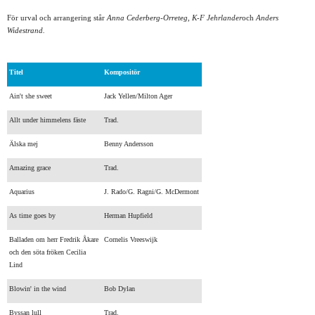
För urval och arrangering står
Anna Cederberg-Orreteg, K-F Jehrlander
och
Anders
Widestrand.
Titel
Kompositör
Ain't she sweet
Jack Yellen/Milton Ager
Allt under himmelens fäste
Trad.
Älska mej
Benny Andersson
Amazing grace
Trad.
Aquarius
J. Rado/G. Ragni/G. McDermont
As time goes by
Herman Hupfield
Balladen om herr Fredrik Åkare
Cornelis Vreeswijk
och den söta fröken Cecilia
Lind
Blowin' in the wind
Bob Dylan
Byssan lull
Trad.