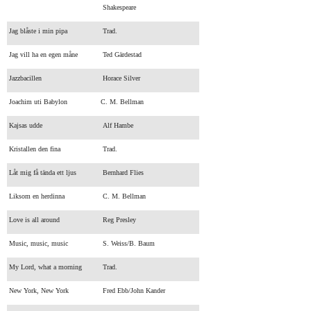
Shakespeare
Jag blåste i min pipa
Trad.
Jag vill ha en egen måne
Ted Gärdestad
Jazzbacillen
Horace Silver
Joachim uti Babylon
C. M. Bellman
Kajsas udde
Alf Hambe
Kristallen den fina
Trad.
Låt mig få tända ett ljus
Bernhard Flies
Liksom en herdinna
C. M. Bellman
Love is all around
Reg Presley
Music, music, music
S. Weiss/B. Baum
My Lord, what a morning
Trad.
New York, New York
Fred Ebb/John Kander